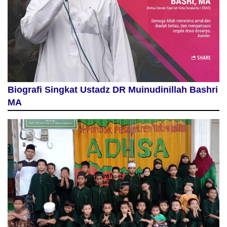
Biografi Singkat Ustadz DR Muinudinillah Bashri
MA