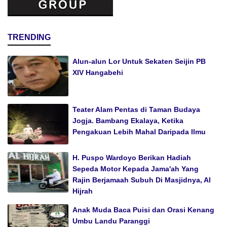
TRENDING
Alun-alun Lor Untuk Sekaten Seijin PB
XIV Hangabehi
Teater Alam Pentas di Taman Budaya
Jogja. Bambang Ekalaya, Ketika
Pengakuan Lebih Mahal Daripada Ilmu
H. Puspo Wardoyo Berikan Hadiah
Sepeda Motor Kepada Jama'ah Yang
Rajin Berjamaah Subuh Di Masjidnya, Al
Hijrah
Anak Muda Baca Puisi dan Orasi Kenang
Umbu Landu Paranggi