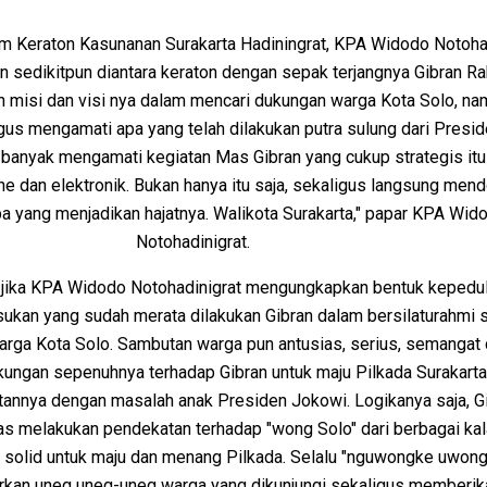
 Keraton Kasunanan Surakarta Hadiningrat, KPA Widodo Notohad
an sedikitpun diantara keraton dengan sepak terjangnya Gibran 
 misi dan visi nya dalam mencari dukungan warga Kota Solo, nam
gus mengamati apa yang telah dilakukan putra sulung dari Presiden
banyak mengamati kegiatan Mas Gibran yang cukup strategis itu
ine dan elektronik. Bukan hanya itu saja, sekaligus langsung me
pa yang menjadikan hajatnya. Walikota Surakarta," papar KPA Wid
Notohadinigrat.
, jika KPA Widodo Notohadinigrat mengungkapkan bentuk kepedu
sukan yang sudah merata dilakukan Gibran dalam bersilaturahmi 
arga Kota Solo. Sambutan warga pun antusias, serius, semangat
ngan sepenuhnya terhadap Gibran untuk maju Pilkada Surakarta 
itannya dengan masalah anak Presiden Jokowi. Logikanya saja, Gi
as melakukan pendekatan terhadap "wong Solo" dari berbagai ka
solid untuk maju dan menang Pilkada. Selalu "nguwongke uwong
kan uneg uneg-uneg warga yang dikunjungi sekaligus memberik