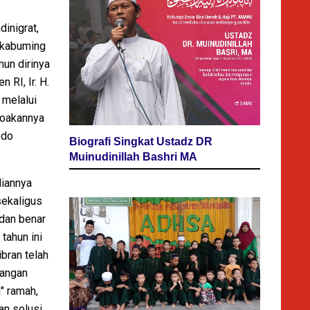
inigrat,
Rakabuming
un dirinya
 RI, Ir. H.
 melalui
ndoakannya
odo
Biografi Singkat Ustadz DR
Muinudinillah Bashri MA
liannya
sekaligus
 dan benar
tahun ini
bran telah
langan
" ramah,
an solusi