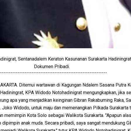
nigrat, Sentanadalem Keraton Kasunanan Surakarta Hadiningrat.
Dokumen Pribadi.
-------------------------------------------------------------
KARTA. Ditemui wartawan di Kagungan Ndalem Sasana Putra K
Hadiningrat, KPA Widodo Notohadinigrat mengungkapkan, jika se
kung apa yang menjadikan keinginan Gibran Rakabuming Raka, Sa
 H. Joko Widodo, untuk maju dan memenangkan Pilkada Surakarta 
an memimpin Kota Solo sebagai Walikota Surakarta. "Apapun alasa
o dipimpin anak muda. Secara pribadi, saya sangat mendukung Gi
enjadi Walikota Surakarta," tutur KPA Widodo Notohadinigrat. 