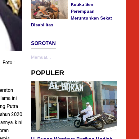
Ketika Seni
Perempuan
Meruntuhkan Sekat
Disabilitas
SOROTAN
Memuat...
 Foto :
POPULER
eraton
lama ini
ng Putra
tahun 2020
nnya, kini
bran
Kamis