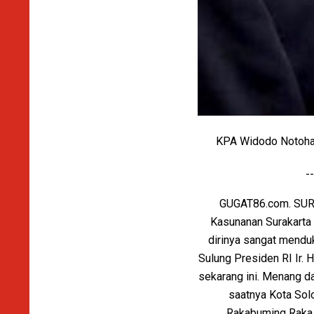
KPA Widodo Notohadi
--
GUGAT86.com. SURA
Kasunanan Surakarta 
dirinya sangat mendu
Sulung Presiden RI Ir.
sekarang ini. Menang d
saatnya Kota Sol
Rakabuming Raka m