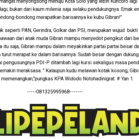
semangat menyongsong menuju Kota Solo yang lebih Kuncoro lagi
lagi, bukan dari kaum milenia saja selaku pendukungnya. Emak e
ndong-bondong merapatkan barisannya ke kubu Gibran!"
ik seperti PAN, Gerindra, Golkar dan PSI, merupakan wujud bukti 
bawaan dari anak muda Gibran mampu menyedot pengikut dari be
a itu saja, Gibran mampu dalam meyakinkan partai partai besar d
turut merapat ke dalam barisannya. Sudah besar dengan dukung
tai pengusungnya PDI-P ditambah lagi kursi sekaligus masa pend
 Semakin meraksasa. " Kalaupun kudu melawan kotak kosong, Gib
 memenangkan,"pungkas KPA Widodo Notohadinigrat. # Yan 1.
-----081325995968-------