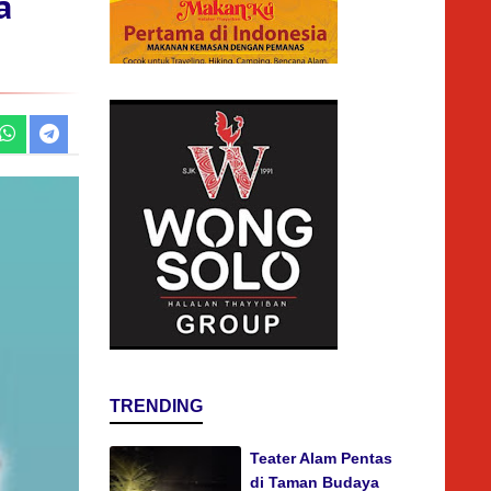
a
TRENDING
Teater Alam Pentas
di Taman Budaya