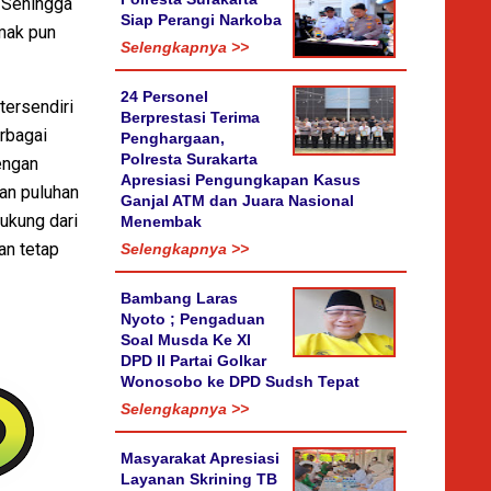
. Sehingga
Siap Perangi Narkoba
mak pun
Selengkapnya >>
24 Personel
tersendiri
Berprestasi Terima
rbagai
Penghargaan,
Polresta Surakarta
engan
Apresiasi Pengungkapan Kasus
an puluhan
Ganjal ATM dan Juara Nasional
ukung dari
Menembak
ran tetap
Selengkapnya >>
Bambang Laras
Nyoto ; Pengaduan
Soal Musda Ke XI
DPD II Partai Golkar
Wonosobo ke DPD Sudsh Tepat
Selengkapnya >>
Masyarakat Apresiasi
Layanan Skrining TB