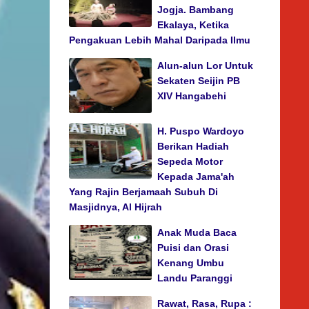
Jogja. Bambang
Ekalaya, Ketika
Pengakuan Lebih Mahal Daripada Ilmu
Alun-alun Lor Untuk
Sekaten Seijin PB
XIV Hangabehi
H. Puspo Wardoyo
Berikan Hadiah
Sepeda Motor
Kepada Jama'ah
Yang Rajin Berjamaah Subuh Di
Masjidnya, Al Hijrah
Anak Muda Baca
Puisi dan Orasi
Kenang Umbu
Landu Paranggi
Rawat, Rasa, Rupa :