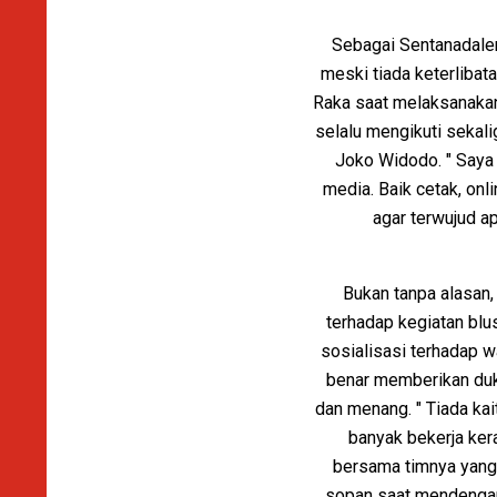
Sebagai Sentanadalem
meski tiada keterlibat
Raka saat melaksanakan
selalu mengikuti sekali
Joko Widodo. " Saya 
media. Baik cetak, onl
agar terwujud a
Bukan tanpa alasan
terhadap kegiatan blu
sosialisasi terhadap w
benar memberikan duku
dan menang. " Tiada ka
banyak bekerja ker
bersama timnya yang 
sopan saat mendengar