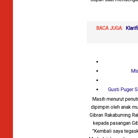
BACA JUGA:
Klari
Mla
Gusti Puger S
Masih menurut penutu
dipimpin oleh anak mud
Gibran Rakabuming Rak
kepada pasangan Gibr
"Kembali saya tegask