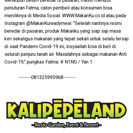
Meskipun belum beredar di pasaran, masih menurut
penuturan Fatma, calon pembeli atau konsumen bisa
meniliknya di Media Sosial. WWW.MakanKu.co.id atau pada
Instagram @MakanKureadymeal. "Setelah nantinya resmi
beredar di pasaran, produk Makanku yang siap saji masa
kini sekaligus makanan yang tepat sekali untuk selalu tersaji
di saat Pandemi Covid-19 ini, insyaallah bisa di beli di
seluruh penjuru tanah air. Masalahnya sebagai makanan Anti
Covid-19," pungkas Fatma. # N1NG / Yan 1.
-------081325995968-------