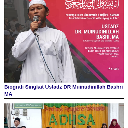
Biografi Singkat Ustadz DR Muinudinillah Bashri
MA