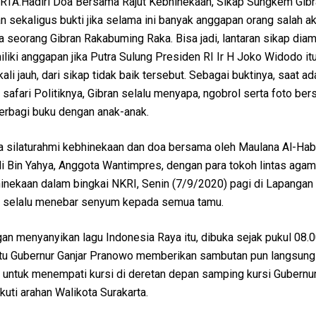
A.Hadiri Doa Bersama Rajut Kebhinekaan, Sikap Sungkem Gib
an sekaligus bukti jika selama ini banyak anggapan orang salah a
eorang Gibran Rakabuming Raka. Bisa jadi, lantaran sikap diamn
iliki anggapan jika Putra Sulung Presiden RI Ir H Joko Widodo it
i jauh, dari sikap tidak baik tersebut. Sebagai buktinya, saat ad
safari Politiknya, Gibran selalu menyapa, ngobrol serta foto be
berbagi buku dengan anak-anak.
ra silaturahmi kebhinekaan dan doa bersama oleh Maulana Al-Hab
i Bin Yahya, Anggota Wantimpres, dengan para tokoh lintas aga
hinekaan dalam bingkai NKRI, Senin (7/9/2020) pagi di Lapangan
un selalu menebar senyum kepada semua tamu.
an menyanyikan lagu Indonesia Raya itu, dibuka sejak pukul 08.
tu Gubernur Ganjar Pranowo memberikan sambutan pun langsung
 untuk menempati kursi di deretan depan samping kursi Gubernu
uti arahan Walikota Surakarta.