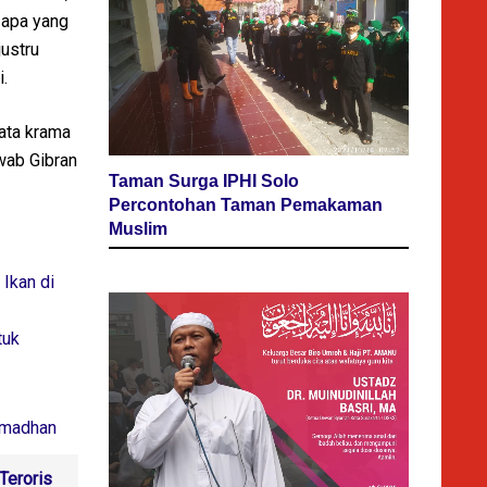
 apa yang
justru
.
tata krama
wab Gibran
Taman Surga IPHI Solo
Percontohan Taman Pemakaman
Muslim
Ikan di
tuk
Ramadhan
Teroris