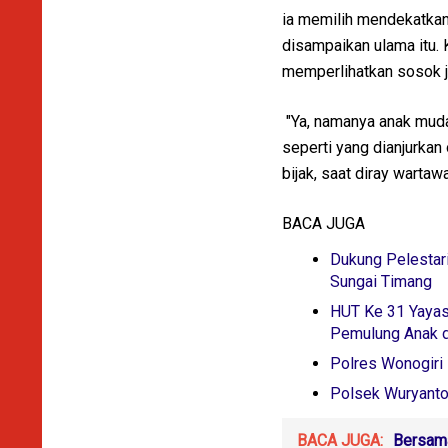
ia memilih mendekatka
disampaikan ulama itu. 
memperlihatkan sosok j
"Ya, namanya anak muda 
seperti yang dianjurka
bijak, saat diray wartaw
BACA JUGA
Dukung Pelestar
Sungai Timang
HUT Ke 31 Yaya
Pemulung Anak d
Polres Wonogiri 
Polsek Wuryantor
BACA JUGA:
Bersama