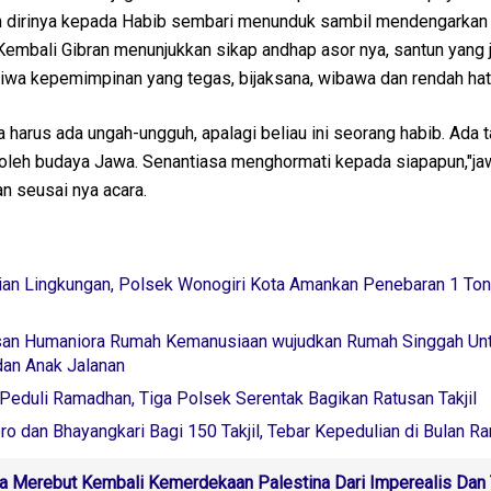
n dirinya kepada Habib sembari menunduk sambil mendengarkan
Kembali Gibran menunjukkan sikap andhap asor nya, santun yang 
iwa kepemimpinan yang tegas, bijaksana, wibawa dan rendah hati
harus ada ungah-ungguh, apalagi beliau ini seorang habib. Ada 
n oleh budaya Jawa. Senantiasa menghormati kepada siapapun,"ja
an seusai nya acara.
ian Lingkungan, Polsek Wonogiri Kota Amankan Penebaran 1 Ton 
san Humaniora Rumah Kemanusiaan wujudkan Rumah Singgah Un
an Anak Jalanan
Peduli Ramadhan, Tiga Polsek Serentak Bagikan Ratusan Takjil
o dan Bhayangkari Bagi 150 Takjil, Tebar Kepedulian di Bulan 
 Merebut Kembali Kemerdekaan Palestina Dari Imperealis Dan 