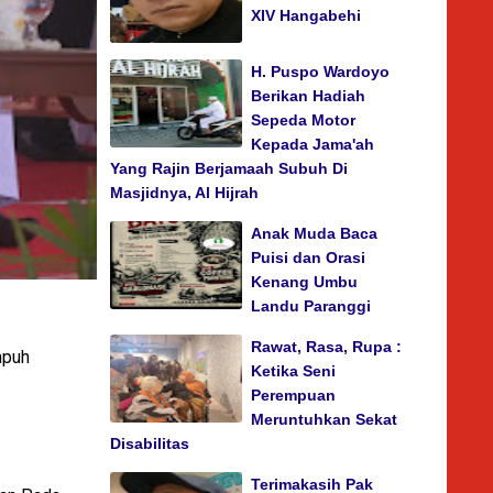
XIV Hangabehi
H. Puspo Wardoyo
Berikan Hadiah
Sepeda Motor
Kepada Jama'ah
Yang Rajin Berjamaah Subuh Di
Masjidnya, Al Hijrah
Anak Muda Baca
Puisi dan Orasi
Kenang Umbu
Landu Paranggi
Rawat, Rasa, Rupa :
mpuh
Ketika Seni
Perempuan
Meruntuhkan Sekat
Disabilitas
Terimakasih Pak