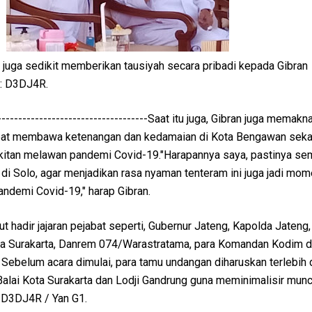
 juga sedikit memberikan tausiyah secara pribadi kepada Gibran
 : D3DJ4R.
-------------------------------------Saat itu juga, Gibran juga memakn
apat membawa ketenangan dan kedamaian di Kota Bengawan seka
kitan melawan pandemi Covid-19."Harapannya saya, pastinya s
 di Solo, agar menjadikan rasa nyaman tenteram ini juga jadi mom
ndemi Covid-19," harap Gibran.
rut hadir jajaran pejabat seperti, Gubernur Jateng, Kapolda Jaten
ta Surakarta, Danrem 074/Warastratama, para Komandan Kodim 
Sebelum acara dimulai, para tamu undangan diharuskan terlebih 
 Balai Kota Surakarta dan Lodji Gandrung guna meminimalisir mun
 D3DJ4R / Yan G1.