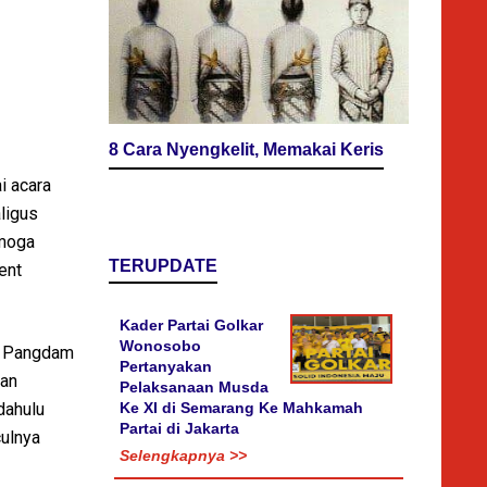
8 Cara Nyengkelit, Memakai Keris
ai acara
ligus
emoga
TERUPDATE
ent
Kader Partai Golkar
Wonosobo
g, Pangdam
Pertanyakan
dan
Pelaksanaan Musda
Ke XI di Semarang Ke Mahkamah
dahulu
Partai di Jakarta
culnya
Selengkapnya >>