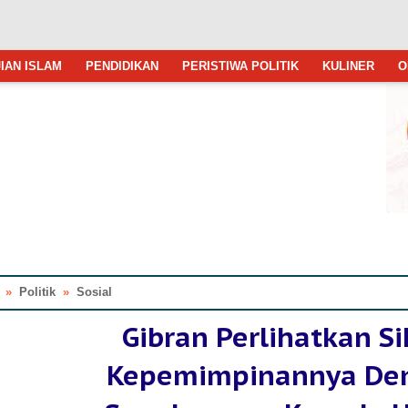
IAN ISLAM
PENDIDIKAN
PERISTIWA POLITIK
KULINER
O
»
Politik
»
Sosial
Gibran Perlihatkan S
Kepemimpinannya De