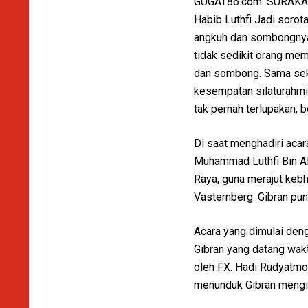
GUGAT86.com. SURAKART
Habib Luthfi Jadi sorot
angkuh dan sombongnya s
tidak sedikit orang mem
dan sombong. Sama sekal
kesempatan silaturahmi 
tak pernah terlupakan, 
Di saat menghadiri aca
Muhammad Luthfi Bin Al
Raya, guna merajut keb
Vasternberg. Gibran p
Acara yang dimulai deng
Gibran yang datang wak
oleh FX. Hadi Rudyatmo
menunduk Gibran mengik