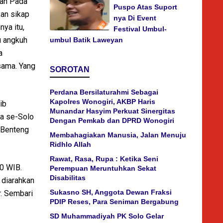
ran Pada
Puspo Atas Suport
kan sikap
nya Di Event
ya itu,
Festival Umbul-
u angkuh
umbul Batik Laweyan
a
rsama. Yang
SOROTAN
Perdana Bersilaturahmi Sebagai
Kapolres Wonogiri, AKBP Haris
ib
Munandar Hasyim Perkuat Sinergitas
ma se-Solo
Dengan Pemkab dan DPRD Wonogiri
 Benteng
Membahagiakan Manusia, Jalan Menuju
Ridhlo Allah
Rawat, Rasa, Rupa : Ketika Seni
00 WIB.
Perempuan Meruntuhkan Sekat
Disabilitas
 diarahkan
Sukasno SH, Anggota Dewan Fraksi
r. Sembari
PDIP Reses, Para Seniman Bergabung
SD Muhammadiyah PK Solo Gelar