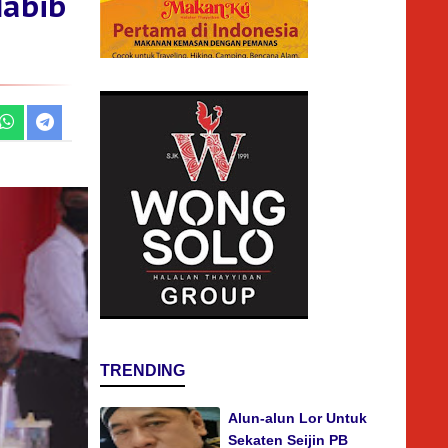
abib
TRENDING
Alun-alun Lor Untuk
Sekaten Seijin PB