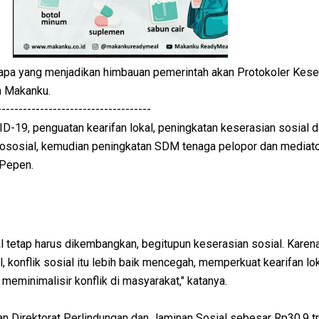
a apa yang menjadikan himbauan pemerintah akan Protokoler Kes
 Makanku.
------------------------------------
D-19, penguatan kearifan lokal, peningkatan keserasian sosial 
sosial, kemudian peningkatan SDM tenaga pelopor dan mediato
 Pepen.
l tetap harus dikembangkan, begitupun keserasian sosial. Karen
 konflik sosial itu lebih baik mencegah, memperkuat kearifan lo
 meminimalisir konflik di masyarakat," katanya.
 Direktorat Perlindungan dan Jaminan Sosial sebesar Rp30,9 tri