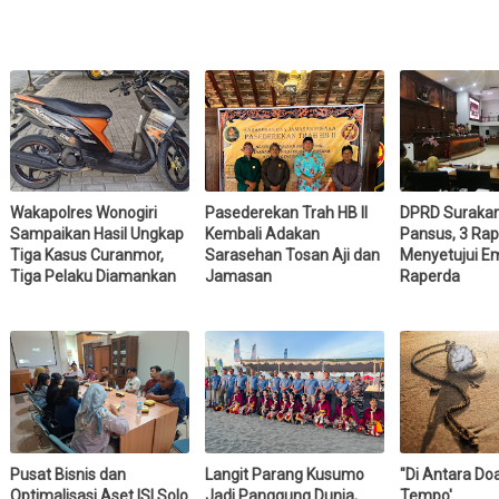
Wakapolres Wonogiri
Pasederekan Trah HB II
DPRD Surakar
Sampaikan Hasil Ungkap
Kembali Adakan
Pansus, 3 Ra
Tiga Kasus Curanmor,
Sarasehan Tosan Aji dan
Menyetujui E
Tiga Pelaku Diamankan
Jamasan
Raperda
Pusat Bisnis dan
Langit Parang Kusumo
"Di Antara Do
Optimalisasi Aset ISI Solo
Jadi Panggung Dunia,
Tempo'