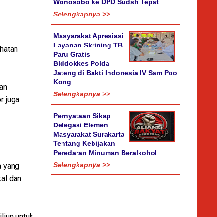
Wonosobo ke DPD Sudsh Tepat
Selengkapnya >>
Masyarakat Apresiasi
Layanan Skrining TB
ehatan
Paru Gratis
Biddokkes Polda
Jateng di Bakti Indonesia IV Sam Poo
Kong
dan
Selengkapnya >>
r juga
Pernyataan Sikap
Delegasi Elemen
Masyarakat Surakarta
Tentang Kebijakan
Peredaran Minuman Beralkohol
Selengkapnya >>
a yang
kal dan
liun untuk