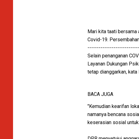
Mari kita taati bersam
Covid-19. Persembahan
---------------------------
Selain penanganan COVI
Layanan Dukungan Psiko
tetap dianggarkan, kata
BACA JUGA
"Kemudian kearifan loka
namanya bencana sosial,
keserasian sosial untuk
DPR menyetujui anggaran