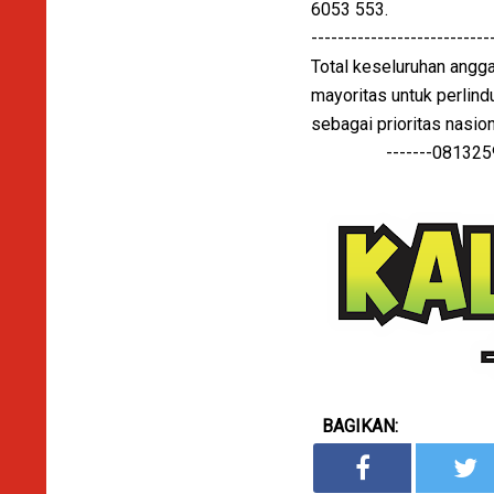
6053 553.
---------------------------
Total keseluruhan angga
mayoritas untuk perlin
sebagai prioritas nasion
-------0813259959
BAGIKAN: