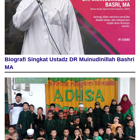
Biografi Singkat Ustadz DR Muinudinillah Bashri
MA