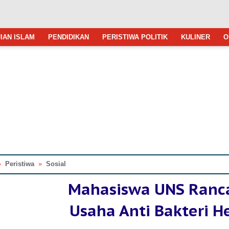
IAN ISLAM
PENDIDIKAN
PERISTIWA POLITIK
KULINER
O
»
Peristiwa
»
Sosial
Mahasiswa UNS Ranc
Usaha Anti Bakteri H