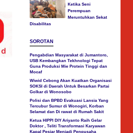
Ketika Seni
Perempuan
Meruntuhkan Sekat
Disabilitas
SOROTAN
Pengabdian Masyarakat di Jumantoro,
USB Kembangkan Tekhnologi Tepat
Guna Produksi Mie Protein Tinggi dan
Mocaf
Wiwid Cebong Akan Kuatkan Organisasi
SOKSI di Daerah Untuk Besarkan Partai
Golkar di Wonosobo
Polisi dan BPBD Evakuasi Lansia Yang
Tercubur Sumur di Wonogiri, Korban
Selamat dan Di rawat di Rumah Sakit
Ketua HIPPI DIY Ariyanto Raih Gelar
Doktor , Teliti Transformasi Karyawan
Kapal Pesiar Menjadi Pengusaha