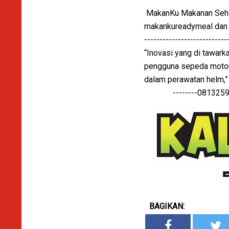
MakanKu Makanan Sehat 
makankureadymeal dan 
---------------------------
“Inovasi yang di tawar
pengguna sepeda motor
dalam perawatan helm,
--------081325995
BAGIKAN: