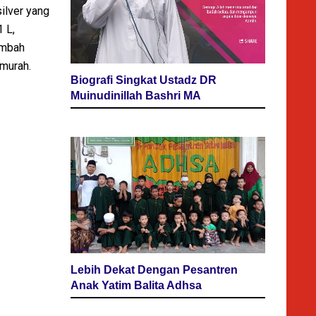
ilver yang
1 L,
imbah
 murah.
Biografi Singkat Ustadz DR
Muinudinillah Bashri MA
Lebih Dekat Dengan Pesantren
Anak Yatim Balita Adhsa