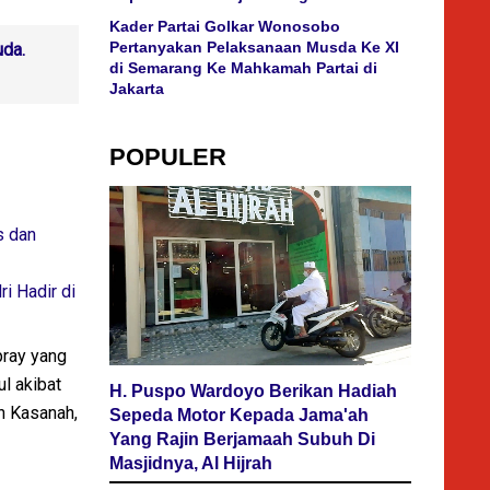
Kader Partai Golkar Wonosobo
Pertanyakan Pelaksanaan Musda Ke XI
da.
di Semarang Ke Mahkamah Partai di
Jakarta
POPULER
s dan
i Hadir di
pray yang
l akibat
H. Puspo Wardoyo Berikan Hadiah
h Kasanah,
Sepeda Motor Kepada Jama'ah
Yang Rajin Berjamaah Subuh Di
Masjidnya, Al Hijrah