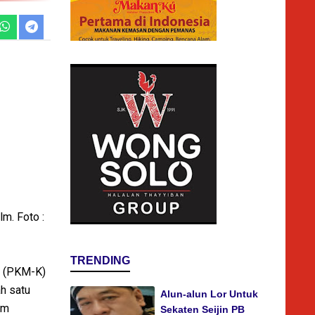
m. Foto :
TRENDING
n (PKM-K)
ah satu
Alun-alun Lor Untuk
am
Sekaten Seijin PB