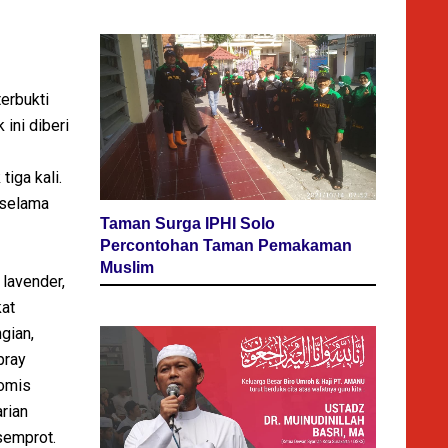
terbukti
ini diberi
iga kali.
 selama
Taman Surga IPHI Solo
Percontohan Taman Pemakaman
Muslim
 lavender,
kat
gian,
pray
nomis
rian
 semprot.