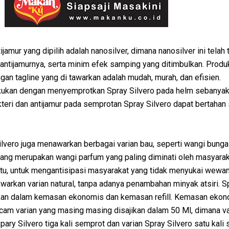
ijamur yang dipilih adalah nanosilver, dimana nanosilver ini telah 
 antijamurnya, serta minim efek samping yang ditimbulkan. Produk 
gan tagline yang di tawarkan adalah mudah, murah, dan efisien.
ukan dengan menyemprotkan Spray Silvero pada helm sebanyak t
kteri dan antijamur pada semprotan Spray Silvero dapat bertahan
Silvero juga menawarkan berbagai varian bau, seperti wangi bunga
e yang merupakan wangi parfum yang paling diminati oleh masyara
itu, untuk mengantisipasi masyarakat yang tidak menyukai wewan
warkan varian natural, tanpa adanya penambahan minyak atsiri. S
warkan dalam kemasan ekonomis dan kemasan refill. Kemasan eko
cam varian yang masing masing disajikan dalam 50 Ml, dimana va
pary Silvero tiga kali semprot dan varian Spray Silvero satu kali