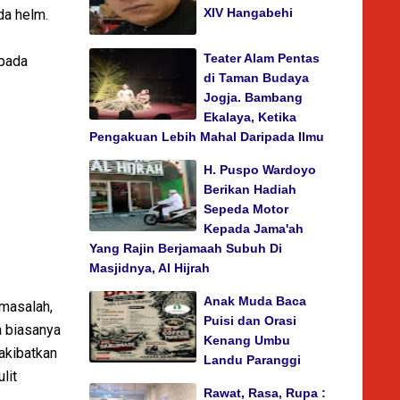
XIV Hangabehi
da helm.
Teater Alam Pentas
 pada
di Taman Budaya
Jogja. Bambang
Ekalaya, Ketika
Pengakuan Lebih Mahal Daripada Ilmu
H. Puspo Wardoyo
Berikan Hadiah
Sepeda Motor
Kepada Jama'ah
Yang Rajin Berjamaah Subuh Di
Masjidnya, Al Hijrah
Anak Muda Baca
masalah,
Puisi dan Orasi
a biasanya
Kenang Umbu
akibatkan
Landu Paranggi
lit
Rawat, Rasa, Rupa :