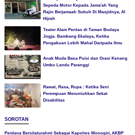
Sepeda Motor Kepada Jama'ah Yang
Rajin Berjamaah Subuh Di Masjidnya, Al
Hijrah
Teater Alam Pentas di Taman Budaya
Jogja. Bambang Ekalaya, Ketika
Pengakuan Lebih Mahal Daripada Ilmu
Anak Muda Baca Puisi dan Orasi Kenang
Umbu Landu Paranggi
Rawat, Rasa, Rupa : Ketika Seni
Perempuan Meruntuhkan Sekat
Disabilitas
SOROTAN
Perdana Bersilaturahmi Sebagai Kapolres Wonogiri, AKBP