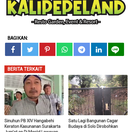
BAGIKAN:
BERITA TERKAIT
Sinuhun PB XIV Hangabehi
Satu Lagi Bangunan Cagar
Keraton Kasunanan Surakarta
Budaya di Solo Dirobohkan
Jum'at an Di Masjid Laweyan