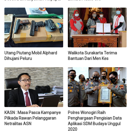
Utang Piutang Mobil Alphard
Walikota Surakarta Terima
Dihujani Peluru
Bantuan Dari Men Kes
KASN : Masa Pasca Kampanye
Polres Wonogiri Raih
Pilkada Rawan Pelanggaran
Penghargaan Pengisian Data
Netralitas ASN
Aplikasi SDM Budaya Unggul
2020