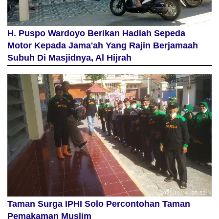
H. Puspo Wardoyo Berikan Hadiah Sepeda
Motor Kepada Jama'ah Yang Rajin Berjamaah
Subuh Di Masjidnya, Al Hijrah
Taman Surga IPHI Solo Percontohan Taman
Pemakaman Muslim