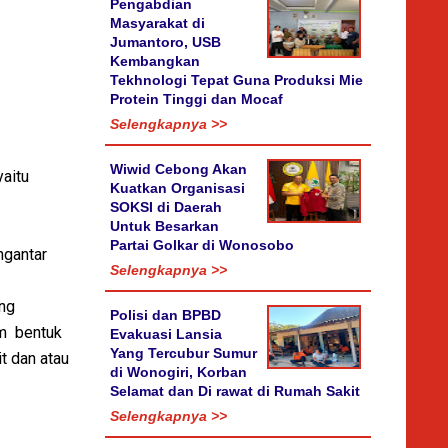
Pengabdian
Masyarakat di
Jumantoro, USB
Kembangkan
Tekhnologi Tepat Guna Produksi Mie
Protein Tinggi dan Mocaf
Selengkapnya >>
Wiwid Cebong Akan
aitu
Kuatkan Organisasi
SOKSI di Daerah
Untuk Besarkan
Partai Golkar di Wonosobo
ngantar
Selengkapnya >>
ang
Polisi dan BPBD
am bentuk
Evakuasi Lansia
Yang Tercubur Sumur
t dan atau
di Wonogiri, Korban
Selamat dan Di rawat di Rumah Sakit
Selengkapnya >>