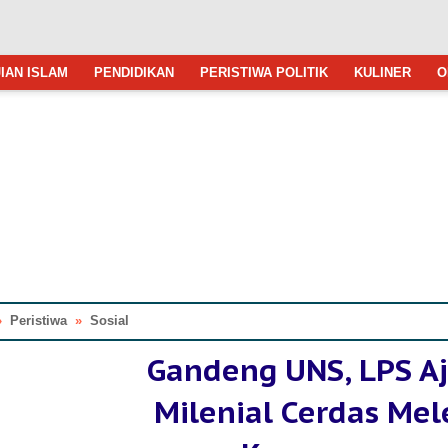
IAN ISLAM
PENDIDIKAN
PERISTIWA POLITIK
KULINER
O
»
Peristiwa
»
Sosial
Gandeng UNS, LPS A
Milenial Cerdas Mel