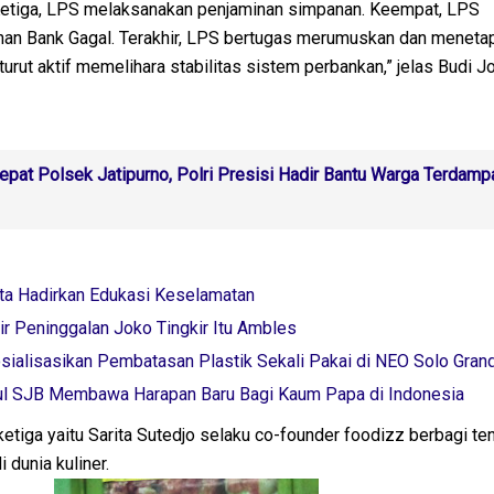
Ketiga, LPS melaksanakan penjaminan simpanan. Keempat, LPS
an Bank Gagal. Terakhir, LPS bertugas merumuskan dan meneta
turut aktif memelihara stabilitas sistem perbankan,” jelas Budi J
epat Polsek Jatipurno, Polri Presisi Hadir Bantu Warga Terdamp
ta Hadirkan Edukasi Keselamatan
ir Peninggalan Joko Tingkir Itu Ambles
sialisasikan Pembatasan Plastik Sekali Pakai di NEO Solo Gran
ul SJB Membawa Harapan Baru Bagi Kaum Papa di Indonesia
tiga yaitu Sarita Sutedjo selaku co-founder foodizz berbagi te
 dunia kuliner.