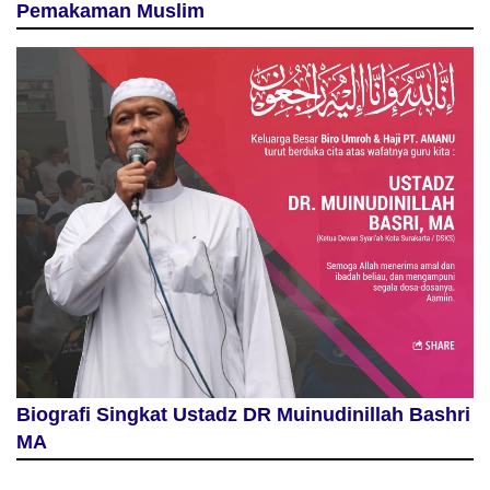
Pemakaman Muslim
Biografi Singkat Ustadz DR Muinudinillah Bashri
MA