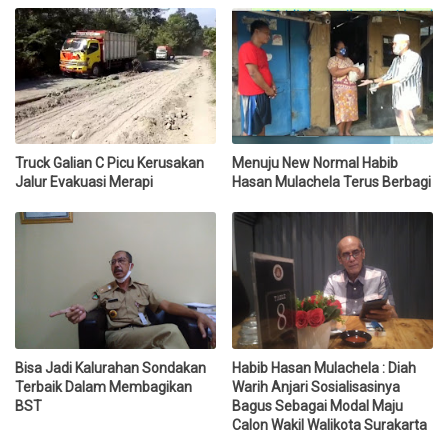
Truck Galian C Picu Kerusakan
Menuju New Normal Habib
Jalur Evakuasi Merapi
Hasan Mulachela Terus Berbagi
Bisa Jadi Kalurahan Sondakan
Habib Hasan Mulachela : Diah
Terbaik Dalam Membagikan
Warih Anjari Sosialisasinya
BST
Bagus Sebagai Modal Maju
Calon Wakil Walikota Surakarta