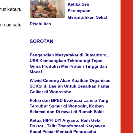
Ketika Seni
mun keburu
Perempuan
s
Meruntuhkan Sekat
Disabilitas
m dan satu
SOROTAN
Pengabdian Masyarakat di Jumantoro,
USB Kembangkan Tekhnologi Tepat
Guna Produksi Mie Protein Tinggi dan
Mocaf
Wiwid Cebong Akan Kuatkan Organisasi
SOKSI di Daerah Untuk Besarkan Partai
Golkar di Wonosobo
Polisi dan BPBD Evakuasi Lansia Yang
Tercubur Sumur di Wonogiri, Korban
Selamat dan Di rawat di Rumah Sakit
Ketua HIPPI DIY Ariyanto Raih Gelar
Doktor , Teliti Transformasi Karyawan
Kapal Pesiar Menjadi Pengusaha