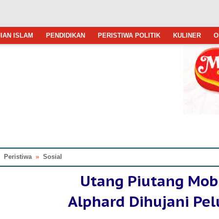
IAN ISLAM
PENDIDIKAN
PERISTIWA POLITIK
KULINER
O
»
Peristiwa
»
Sosial
Utang Piutang Mob
Alphard Dihujani Pel