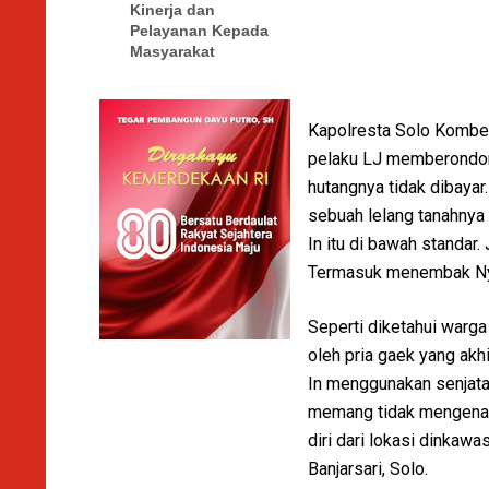
Kinerja dan
Pelayanan Kepada
Masyarakat
Kapolresta Solo Kombes 
pelaku LJ memberondong
hutangnya tidak dibayar.
sebuah lelang tanahnya
In itu di bawah standar
Termasuk menembak Ny I
Seperti diketahui warg
oleh pria gaek yang ak
In menggunakan senjata
memang tidak mengenai 
diri dari lokasi dinka
Banjarsari, Solo.