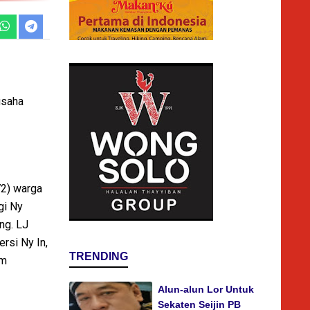
usaha
2) warga
gi Ny
ng. LJ
rsi Ny In,
TRENDING
am
Alun-alun Lor Untuk
Sekaten Seijin PB