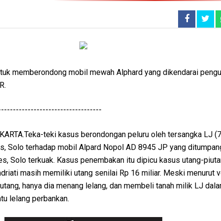
untuk memberondong mobil mewah Alphard yang dikendarai peng
R.
-----------------------------------
RTA.Teka-teki kasus berondongan peluru oleh tersangka LJ (7
res, Solo terhadap mobil Alpard Nopol AD 8945 JP yang ditumpan
res, Solo terkuak. Kasus penembakan itu dipicu kasus utang-piuta
riati masih memiliki utang senilai Rp 16 miliar. Meski menurut ve
 utang, hanya dia menang lelang, dan membeli tanah milik LJ dal
tu lelang perbankan.