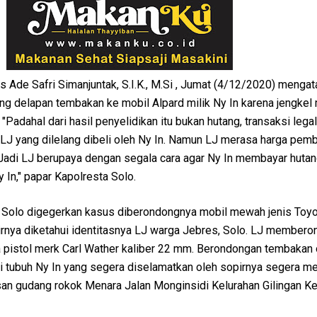
Ade Safri Simanjuntak, S.I.K., M.Si , Jumat (4/12/2020) mengat
 delapan tembakan ke mobil Alpard milik Ny In karena jengkel
 "Padahal dari hasil penyelidikan itu bukan hutang, transaksi lega
 LJ yang dilelang dibeli oleh Ny In. Namun LJ merasa harga pem
. Jadi LJ berupaya dengan segala cara agar Ny In membayar hutan
n," papar Kapolresta Solo.
a Solo digegerkan kasus diberondongnya mobil mewah jenis Toyo
hirnya diketahui identitasnya LJ warga Jebres, Solo. LJ member
 pistol merk Carl Wather kaliber 22 mm. Berondongan tembakan 
tubuh Ny In yang segera diselamatkan oleh sopirnya segera m
wasan gudang rokok Menara Jalan Monginsidi Kelurahan Gilingan 