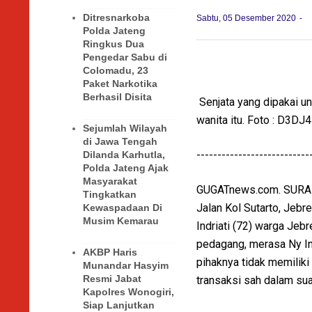
Ditresnarkoba
Sabtu, 05 Desember 2020
Polda Jateng
Ringkus Dua
Pengedar Sabu di
Colomadu, 23
Paket Narkotika
Berhasil Disita
Senjata yang dipakai 
wanita itu. Foto : D3DJ4
Sejumlah Wilayah
di Jawa Tengah
---------------------------
Dilanda Karhutla,
Polda Jateng Ajak
Masyarakat
GUGATnews.com. SURAKA
Tingkatkan
Jalan Kol Sutarto, Jeb
Kewaspadaan Di
Musim Kemarau
Indriati (72) warga Jeb
pedagang, merasa Ny Ind
AKBP Haris
pihaknya tidak memiliki
Munandar Hasyim
Resmi Jabat
transaksi sah dalam sua
Kapolres Wonogiri,
Siap Lanjutkan