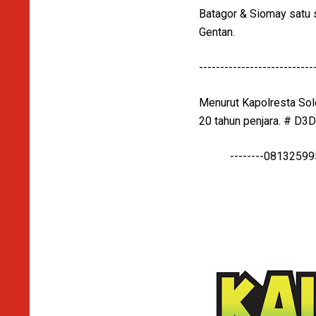
Batagor & Siomay satu s
Gentan.
---------------------------
Menurut Kapolresta Sol
20 tahun penjara. # D3D
--------0813259959