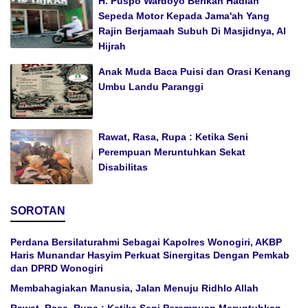
H. Puspo Wardoyo Berikan Hadiah
Sepeda Motor Kepada Jama'ah Yang
Rajin Berjamaah Subuh Di Masjidnya, Al
Hijrah
Anak Muda Baca Puisi dan Orasi Kenang
Umbu Landu Paranggi
Rawat, Rasa, Rupa : Ketika Seni
Perempuan Meruntuhkan Sekat
Disabilitas
SOROTAN
Perdana Bersilaturahmi Sebagai Kapolres Wonogiri, AKBP
Haris Munandar Hasyim Perkuat Sinergitas Dengan Pemkab
dan DPRD Wonogiri
Membahagiakan Manusia, Jalan Menuju Ridhlo Allah