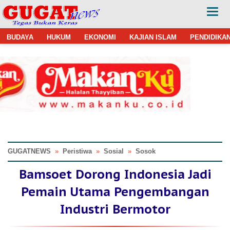
BUDAYA
HUKUM
EKONOMI
KAJIAN ISLAM
PENDIDIKA
GUGATNEWS
»
Peristiwa
»
Sosial
»
Sosok
Bamsoet Dorong Indonesia Jadi
Pemain Utama Pengembangan
Industri Bermotor