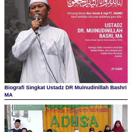
Biografi Singkat Ustadz DR Muinudinillah Bashri
MA