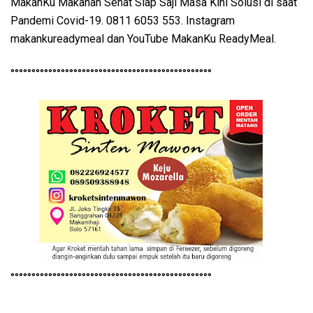
MakanKu Makanan Sehat Siap Saji Masa Kini Solusi di saat
Pandemi Covid-19. 0811 6053 553. Instagram
makankureadymeal dan YouTube MakanKu ReadyMeal.
°°°°°°°°°°°°°°°°°°°°°°°°°°°°°°°°°°°°°°°°°°°°°°°°
°°°°°°°°°°°°°°°°°°°°°°°°°°°°°°°°°°°°°°°°°°°°°°°°