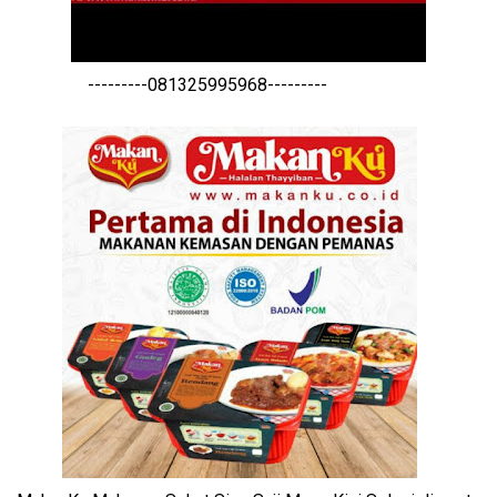
---------081325995968---------