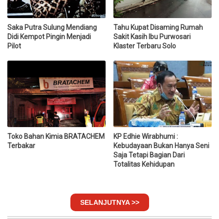
Saka Putra Sulung Mendiang
Tahu Kupat Disaming Rumah
Didi Kempot Pingin Menjadi
Sakit Kasih Ibu Purwosari
Pilot
Klaster Terbaru Solo
Toko Bahan Kimia BRATACHEM
KP Edhie Wirabhumi :
Terbakar
Kebudayaan Bukan Hanya Seni
Saja Tetapi Bagian Dari
Totalitas Kehidupan
SELANJUTNYA >>