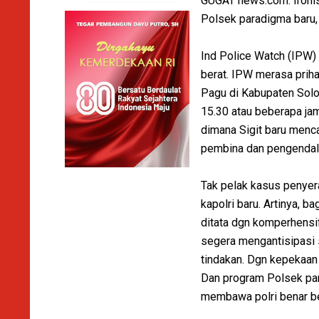
GUGAT news.com. Ironis
Polsek paradigma baru,
Ind Police Watch (IPW) 
berat. IPW merasa prih
Pagu di Kabupaten Solok
15.30 atau beberapa ja
dimana Sigit baru menc
pembina dan pengendal
Tak pelak kasus penyera
kapolri baru. Artinya, b
ditata dgn komperhensif
segera mengantisipasi 
tindakan. Dgn kepekaan 
Dan program Polsek par
membawa polri benar be