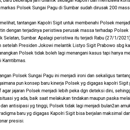
, baru beberapa jam dilantik sebagai Kapolri dan membawa kon
 markas Polsek Sungai Pagu di Sumbar sudah dirusak 200 mass
melihat, tantangan Kapolri Sigit untuk membenahi Polsek menjad
atin dengan terjadinya peristiwa perusak massa terhadap Polsek
 Selatan, Sumbar. Apalagi peristiwa itu terjadi Rabu (27/1/2021
m setelah Presiden Jokowi melantik Listyo Sigit Prabowo sbg kap
anangkan Polsek tidak boleh lagi menangani kasus tapi hanya me
i Kamtibmas.
ngan Polsek Sungai Pagu ini menjadi ironi dan sekaligus tantan
agaimana pun konsep baru kinerja Polsek yg digagas kapolri Sigit 
 agar jajaran Polsek menjadi lebih peka dgn deteksi dini, sehing
situasi yg ada, baik saat melakukan tindakan maupun paska mel
dan antisipasi yg tinggi, Polsek tidak lagi menjadi bulan2an am
adigma baru yg digagas Kapolri Sigit bisa berjalan maksimal da
nar presisi.