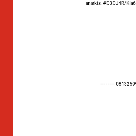
anarkis. #D3DJ4R/Kla6/
-------- 0813259959