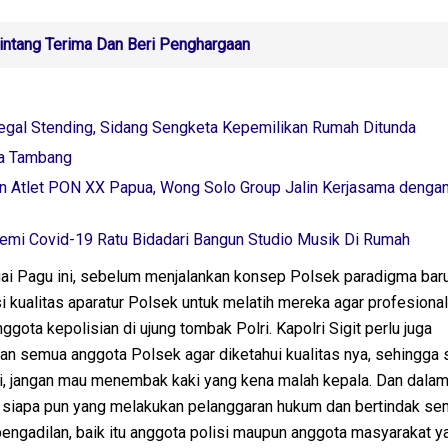
ntang Terima Dan Beri Penghargaan
Legal Stending, Sidang Sengketa Kepemilikan Rumah Ditunda
ia Tambang
n Atlet PON XX Papua, Wong Solo Group Jalin Kerjasama denga
mi Covid-19 Ratu Bidadari Bangun Studio Musik Di Rumah
ai Pagu ini, sebelum menjalankan konsep Polsek paradigma baru,
i kualitas aparatur Polsek untuk melatih mereka agar profesiona
nggota kepolisian di ujung tombak Polri. Kapolri Sigit perlu juga
n semua anggota Polsek agar diketahui kualitas nya, sehingga s
si, jangan mau menembak kaki yang kena malah kepala. Dan dala
, siapa pun yang melakukan pelanggaran hukum dan bertindak s
engadilan, baik itu anggota polisi maupun anggota masyarakat y