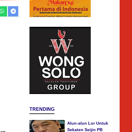
TRENDING
Alun-alun Lor Untuk
Sekaten Seijin PB