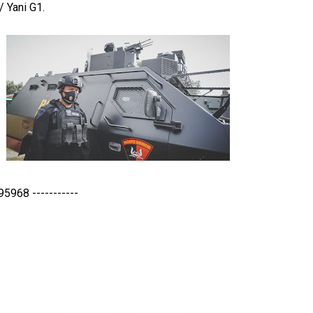
 Yani G1.
68 -----------