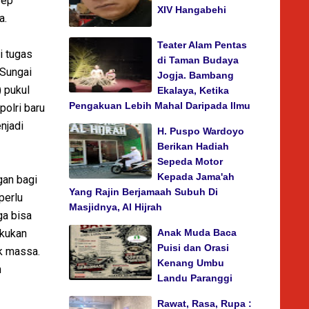
sep
XIV Hangabehi
a.
Teater Alam Pentas
i tugas
di Taman Budaya
 Sungai
Jogja. Bambang
) pukul
Ekalaya, Ketika
Pengakuan Lebih Mahal Daripada Ilmu
olri baru
njadi
H. Puspo Wardoyo
Berikan Hadiah
Sepeda Motor
Kepada Jama'ah
gan bagi
Yang Rajin Berjamaah Subuh Di
perlu
Masjidnya, Al Hijrah
ga bisa
akukan
Anak Muda Baca
Puisi dan Orasi
uk massa.
Kenang Umbu
n
Landu Paranggi
Rawat, Rasa, Rupa :