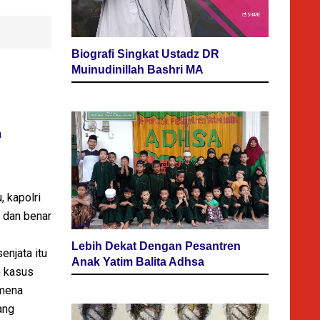
Biografi Singkat Ustadz DR
Muinudinillah Bashri MA
n
 kapolri
l dan benar
Lebih Dekat Dengan Pesantren
enjata itu
Anak Yatim Balita Adhsa
m kasus
emena
ang