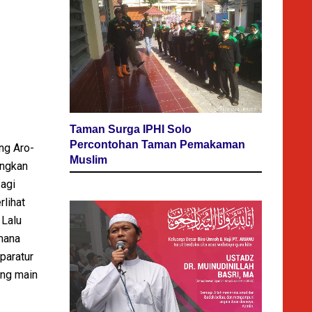
Taman Surga IPHI Solo
Percontohan Taman Pemakaman
ng Aro-
Muslim
ungkan
bagi
rlihat
 Lalu
mana
paratur
ang main