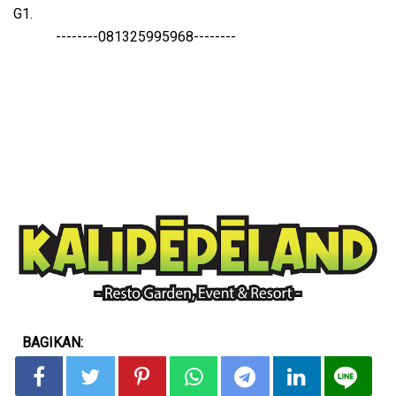
G1.
--------081325995968--------
BAGIKAN: