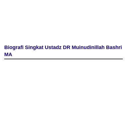
Biografi Singkat Ustadz DR Muinudinillah Bashri
MA