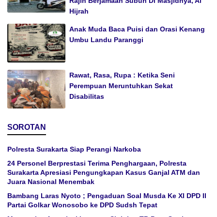
Rajin Berjamaah Subuh Di Masjidnya, Al
Hijrah
Anak Muda Baca Puisi dan Orasi Kenang
Umbu Landu Paranggi
Rawat, Rasa, Rupa : Ketika Seni
Perempuan Meruntuhkan Sekat
Disabilitas
SOROTAN
Polresta Surakarta Siap Perangi Narkoba
24 Personel Berprestasi Terima Penghargaan, Polresta
Surakarta Apresiasi Pengungkapan Kasus Ganjal ATM dan
Juara Nasional Menembak
Bambang Laras Nyoto ; Pengaduan Soal Musda Ke XI DPD II
Partai Golkar Wonosobo ke DPD Sudsh Tepat