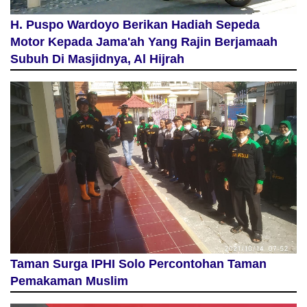
H. Puspo Wardoyo Berikan Hadiah Sepeda
Motor Kepada Jama'ah Yang Rajin Berjamaah
Subuh Di Masjidnya, Al Hijrah
Taman Surga IPHI Solo Percontohan Taman
Pemakaman Muslim