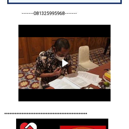
-------081325995968-------
°°°°°°°°°°°°°°°°°°°°°°°°°°°°°°°°°°°°°°°°°°°°°°°°