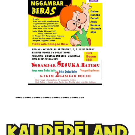
°°°°°°°°°°°°°°°°°°°°°°°°°°°°°°°°°°°°°°