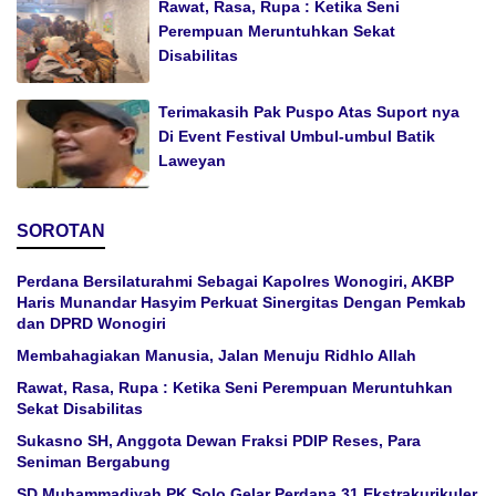
Rawat, Rasa, Rupa : Ketika Seni
Perempuan Meruntuhkan Sekat
Disabilitas
Terimakasih Pak Puspo Atas Suport nya
Di Event Festival Umbul-umbul Batik
Laweyan
SOROTAN
Perdana Bersilaturahmi Sebagai Kapolres Wonogiri, AKBP
Haris Munandar Hasyim Perkuat Sinergitas Dengan Pemkab
dan DPRD Wonogiri
Membahagiakan Manusia, Jalan Menuju Ridhlo Allah
Rawat, Rasa, Rupa : Ketika Seni Perempuan Meruntuhkan
Sekat Disabilitas
Sukasno SH, Anggota Dewan Fraksi PDIP Reses, Para
Seniman Bergabung
SD Muhammadiyah PK Solo Gelar Perdana 31 Ekstrakurikuler