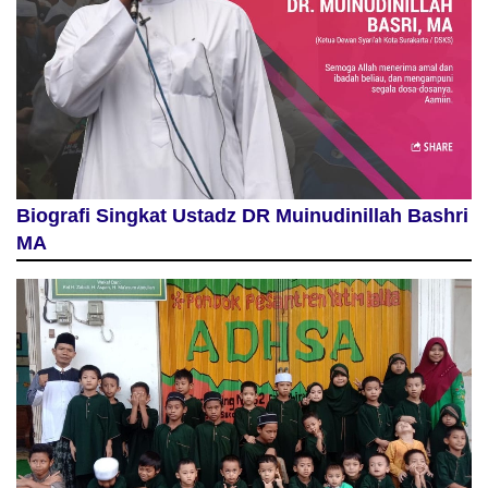
Biografi Singkat Ustadz DR Muinudinillah Bashri
MA