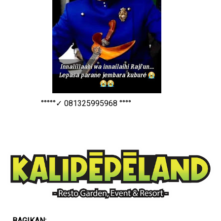
°°°°°✓ 081325995968 °°°°
BAGIKAN: