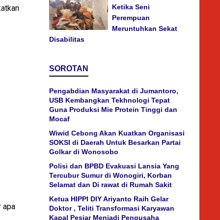
Ketika Seni
katkan
Perempuan
Meruntuhkan Sekat
Disabilitas
SOROTAN
Pengabdian Masyarakat di Jumantoro,
USB Kembangkan Tekhnologi Tepat
Guna Produksi Mie Protein Tinggi dan
Mocaf
Wiwid Cebong Akan Kuatkan Organisasi
SOKSI di Daerah Untuk Besarkan Partai
Golkar di Wonosobo
Polisi dan BPBD Evakuasi Lansia Yang
Tercubur Sumur di Wonogiri, Korban
Selamat dan Di rawat di Rumah Sakit
Ketua HIPPI DIY Ariyanto Raih Gelar
r apa
Doktor , Teliti Transformasi Karyawan
Kapal Pesiar Menjadi Pengusaha