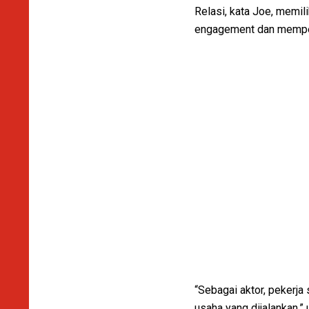
Relasi, kata Joe, memi
engagement dan mempe
“Sebagai aktor, pekerja
usaha yang dijalankan,” 