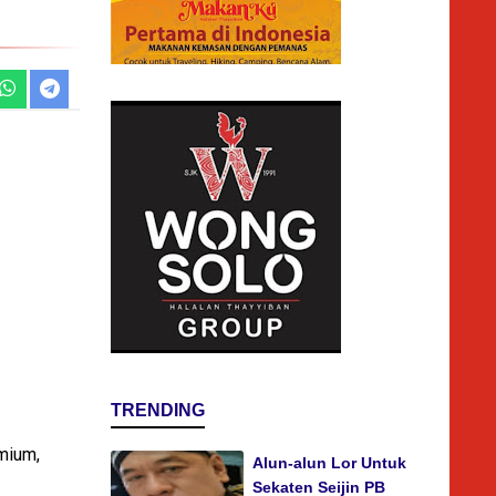
TRENDING
mium,
Alun-alun Lor Untuk
Sekaten Seijin PB