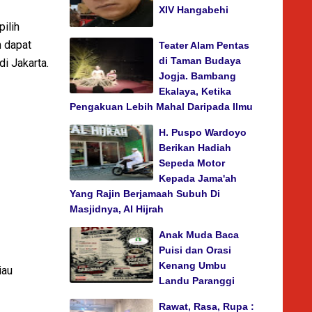
XIV Hangabehi
ilih
n dapat
Teater Alam Pentas
di Taman Budaya
di Jakarta.
Jogja. Bambang
Ekalaya, Ketika
Pengakuan Lebih Mahal Daripada Ilmu
H. Puspo Wardoyo
Berikan Hadiah
Sepeda Motor
Kepada Jama'ah
Yang Rajin Berjamaah Subuh Di
Masjidnya, Al Hijrah
Anak Muda Baca
Puisi dan Orasi
Kenang Umbu
iau
Landu Paranggi
Rawat, Rasa, Rupa :