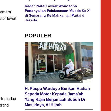
Kader Partai Golkar Wonosobo
Pertanyakan Pelaksanaan Musda Ke XI
 kamera
di Semarang Ke Mahkamah Partai di
tor lewat
Jakarta
POPULER
H. Puspo Wardoyo Berikan Hadiah
Sepeda Motor Kepada Jama'ah
g terhadap
Yang Rajin Berjamaah Subuh Di
brand
Masjidnya, Al Hijrah