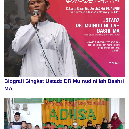
Biografi Singkat Ustadz DR Muinudinillah Bashri
MA