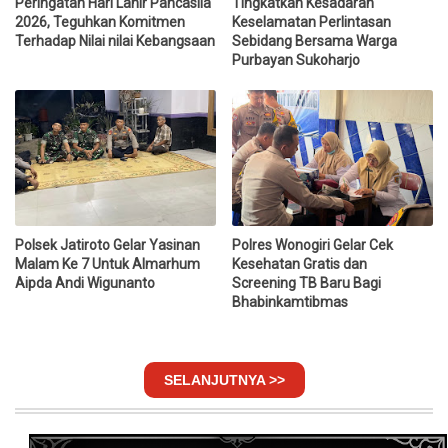
Peringatan Hari Lahir Pancasila
Tingkatkan Kesadaran
2026, Teguhkan Komitmen
Keselamatan Perlintasan
Terhadap Nilai nilai Kebangsaan
Sebidang Bersama Warga
Purbayan Sukoharjo
Polsek Jatiroto Gelar Yasinan
Polres Wonogiri Gelar Cek
Malam Ke 7 Untuk Almarhum
Kesehatan Gratis dan
Aipda Andi Wigunanto
Screening TB Baru Bagi
Bhabinkamtibmas
SELANJUTNYA >>