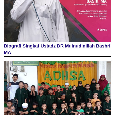
Biografi Singkat Ustadz DR Muinudinillah Bashri
MA