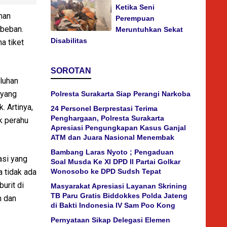
Ketika Seni
aman
Perempuan
 beban.
Meruntuhkan Sekat
Disabilitas
a tiket
SOROTAN
luhan
 yang
Polresta Surakarta Siap Perangi Narkoba
. Artinya,
24 Personel Berprestasi Terima
Penghargaan, Polresta Surakarta
k perahu
Apresiasi Pengungkapan Kasus Ganjal
ATM dan Juara Nasional Menembak
Bambang Laras Nyoto ; Pengaduan
asi yang
Soal Musda Ke XI DPD II Partai Golkar
 tidak ada
Wonosobo ke DPD Sudsh Tepat
urit di
Masyarakat Apresiasi Layanan Skrining
TB Paru Gratis Biddokkes Polda Jateng
n dan
di Bakti Indonesia IV Sam Poo Kong
Pernyataan Sikap Delegasi Elemen