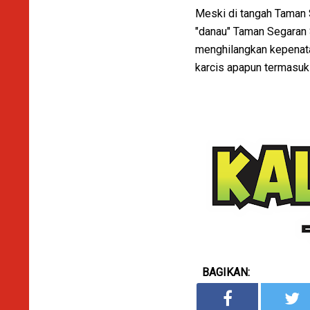
Meski di tangah Taman S
"danau" Taman Segaran S
menghilangkan kepenatan
karcis apapun termasuk 
BAGIKAN: