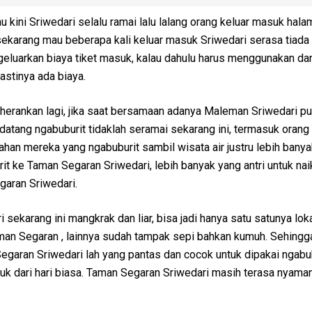
u kini Sriwedari selalu ramai lalu lalang orang keluar masuk hal
sekarang mau beberapa kali keluar masuk Sriwedari serasa tiada
ngeluarkan biaya tiket masuk, kalau dahulu harus menggunakan dan
astinya ada biaya.
herankan lagi, jika saat bersamaan adanya Maleman Sriwedari pu
 datang ngabuburit tidaklah seramai sekarang ini, termasuk orang
an mereka yang ngabuburit sambil wisata air justru lebih banyak
t ke Taman Segaran Sriwedari, lebih banyak yang antri untuk nai
garan Sriwedari.
 sekarang ini mangkrak dan liar, bisa jadi hanya satu satunya lok
aman Segaran , lainnya sudah tampak sepi bahkan kumuh. Sehingga
garan Sriwedari lah yang pantas dan cocok untuk dipakai ngabub
k dari hari biasa. Taman Segaran Sriwedari masih terasa nyama