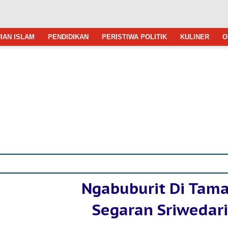
IAN ISLAM
PENDIDIKAN
PERISTIWA POLITIK
KULINER
O
Ngabuburit Di Tam
Segaran Sriwedari