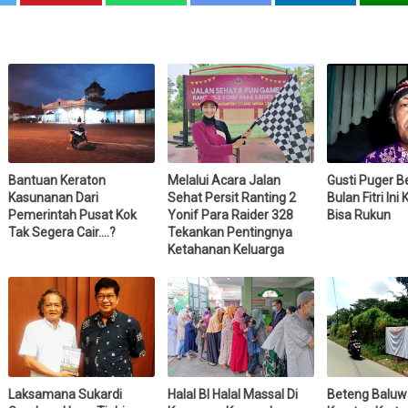
Bantuan Keraton
Melalui Acara Jalan
Gusti Puger B
Kasunanan Dari
Sehat Persit Ranting 2
Bulan Fitri Ini
Pemerintah Pusat Kok
Yonif Para Raider 328
Bisa Rukun
Tak Segera Cair....?
Tekankan Pentingnya
Ketahanan Keluarga
Laksamana Sukardi
Halal BI Halal Massal Di
Beteng Baluwa