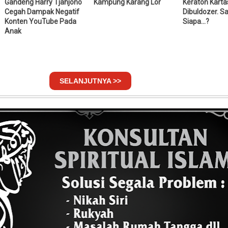
Gandeng Harry Tjahjono
Kampung Karang Lor
Keraton Karta
Cegah Dampak Negatif
Dibuldozer. S
Konten YouTube Pada
Siapa...?
Anak
SELANJUTNYA >>