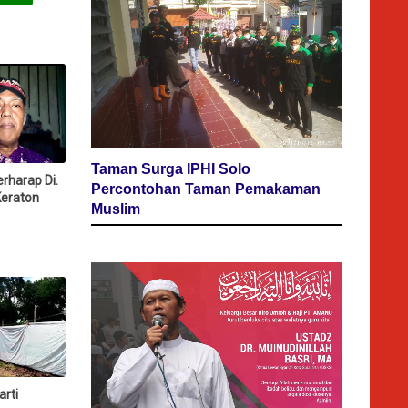
Taman Surga IPHI Solo
erharap Di.
Percontohan Taman Pemakaman
 Keraton
Muslim
rti