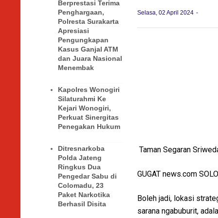
Berprestasi Terima
Penghargaan,
Selasa, 02 April 2024
Polresta Surakarta
Apresiasi
Pengungkapan
Kasus Ganjal ATM
dan Juara Nasional
Menembak
Kapolres Wonogiri
Silaturahmi Ke
Kejari Wonogiri,
Perkuat Sinergitas
Penegakan Hukum
Ditresnarkoba
Taman Segaran Sriweda
Polda Jateng
Ringkus Dua
GUGAT news.com SOL
Pengedar Sabu di
Colomadu, 23
Paket Narkotika
Boleh jadi, lokasi stra
Berhasil Disita
sarana ngabuburit, ada