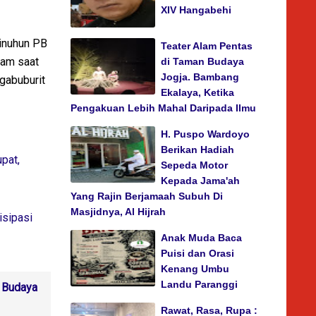
XIV Hangabehi
Sinuhun PB
Teater Alam Pentas
lam saat
di Taman Budaya
Jogja. Bambang
gabuburit
Ekalaya, Ketika
Pengakuan Lebih Mahal Daripada Ilmu
H. Puspo Wardoyo
Berikan Hadiah
pat,
Sepeda Motor
Kepada Jama'ah
Yang Rajin Berjamaah Subuh Di
Masjidnya, Al Hijrah
isipasi
Anak Muda Baca
Puisi dan Orasi
Kenang Umbu
Landu Paranggi
 Budaya
Rawat, Rasa, Rupa :