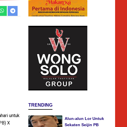
TRENDING
hari untuk
Alun-alun Lor Untuk
PB) X
Sekaten Seijin PB