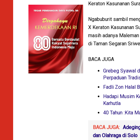
Keraton Kasunanan Surak
Ngabuburit sambil meng
X Keraton Kasunanan Sur
masih adanya Maleman S
di Taman Segaran Sriwed
BACA JUGA
Grebeg Syawal di
Perpaduan Tradi
Fadli Zon Halal 
Hadapi Musim Ke
Karhutla
40 Tahun :Kita M
BACA JUGA:
Adeging
dan Olahraga di Solo