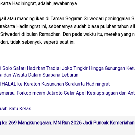
arta Hadiningrat, adalah jawabannya.
ail atau mancing ikan di Taman Segaran Sriwedari peninggalan 
akarta Hadiningrat ini, sebenarnya sudah biasa puluhan tahun si
riwedari di bulan Ramadhan. Dan pada waktu itu, mereka yang n
ari, tidak sebanyak seperti saat ini.
 Solo Safari Hadirkan Tradisi Joko Tingkir Hingga Gunungan Ketu
si dan Wisata Dalam Suasana Lebaran
BIHALAL ke Keraton Kasunanan Surakarta Hadiningrat
marau, Forkopimcam Jatiroto Gelar Apel Kesiapsiagaan dan Ant
asih Satu Kelas
 ke 269 Mangkunegaran. MN Run 2026 Jadi Puncak Kemeriahan