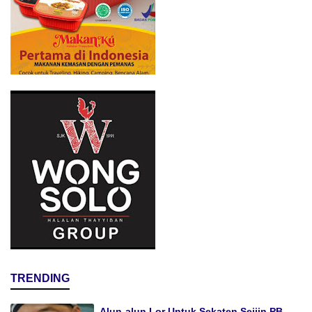
TRENDING
Alun-alun Lor Untuk Sekaten Seijin PB