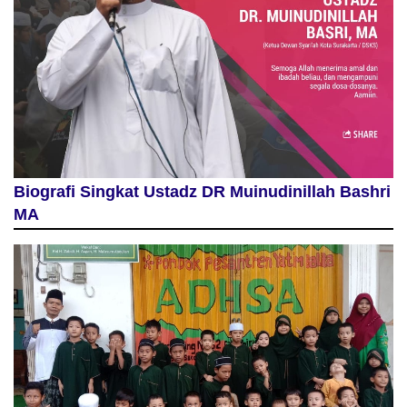
Biografi Singkat Ustadz DR Muinudinillah Bashri
MA