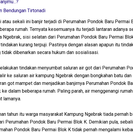
jimu...?
n Bendungan Tirtonadi
i atau sekali ini banjir terjadi di Perumahan Pondok Baru Permai 
berapa rumah. Ternyata kesemuanya itu terjadi lantaran adanya 
ga Ngebrak, sisi selatan dari Perumahan Pondok Baru Permai Blok
 tindakan kurang terpuji. Pastinya dengan alasan apapun itu tinda
 tidak dibenarkan secara hukum dan sosialisasi.
elakukan tindakan menyumbat saluran air got dari Perumahan P
lir ke saluran air kampung Ngebrak dengan bongkahan batu dan 
uran got mampet dan menjadikan banjirnya Perumahan Pondok Ba
uk ke dalam beberapa rumah. Paling parah, air menggenangi rum
t lamanya.
han tahun itu warga masyarakat Kampung Ngebrak tiada pernah bi
dari Perumahan Pondok Baru Permai Blok K. Demikian pula, sebal
ahan Pondok Baru Permai Blok K tidak pernah mengalami kebanj