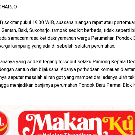
KOHARJO
) sekitar pukul 19.30 WIB, suasana ruangan rapat atau pertemua
entan, Baki, Sukoharjo, tampak sedikit berbeda, tidak seperti b
t ada semacam rasa ketidaknyamanan warga Perumahan Pondok 
arga kampung yang ada di sebelah selatan perumahan.
ananya yang sedikit tegang tersebut selaku Pamong Kepala Des
engan santun dan bijaksana. Adanya perbedaan kemauan diantar
ya seputar masalah aliran got yang mampet dari adanya ulah tak
gga menjadikan banjirnya perumahan Pondok Baru Permai Blok K