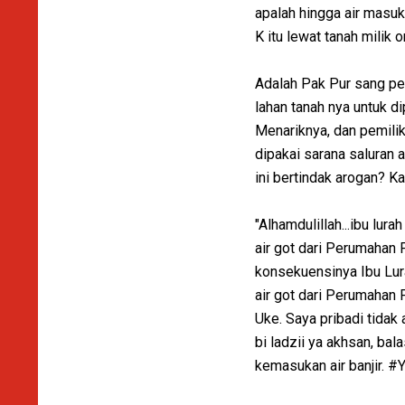
apalah hingga air masu
K itu lewat tanah mili
Adalah Pak Pur sang pem
lahan tanah nya untuk d
Menariknya, dan pemili
dipakai sarana saluran 
ini bertindak arogan? K
"Alhamdulillah...ibu lu
air got dari Perumahan 
konsekuensinya Ibu Lura
air got dari Perumahan
Uke. Saya pribadi tidak
bi ladzii ya akhsan, ba
kemasukan air banjir. #Y