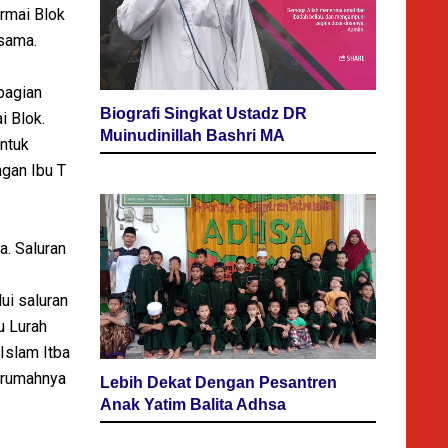
rmai Blok
rsama.
ebagian
Biografi Singkat Ustadz DR
i Blok.
Muinudinillah Bashri MA
untuk
ngan Ibu T
a. Saluran
ui saluran
u Lurah
Islam Itba
g rumahnya
Lebih Dekat Dengan Pesantren
Anak Yatim Balita Adhsa