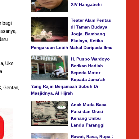
XIV Hangabehi
Teater Alam Pentas
n bagi
di Taman Budaya
iasanya,
Jogja. Bambang
Baru
Ekalaya, Ketika
Pengakuan Lebih Mahal Daripada Ilmu
H. Puspo Wardoyo
a, Uke
Berikan Hadiah
a
Sepeda Motor
Kepada Jama'ah
Yang Rajin Berjamaah Subuh Di
, Gentan,
Masjidnya, Al Hijrah
Anak Muda Baca
Puisi dan Orasi
Kenang Umbu
Landu Paranggi
Rawat, Rasa, Rupa :