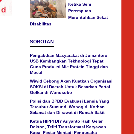
Ketika Seni
Perempuan
Meruntuhkan Sekat
Disabilitas
SOROTAN
Pengabdian Masyarakat di Jumantoro,
USB Kembangkan Tekhnologi Tepat
Guna Produksi Mie Protein Tinggi dan
Mocaf
Wiwid Cebong Akan Kuatkan Organisasi
SOKSI di Daerah Untuk Besarkan Partai
Golkar di Wonosobo
Polisi dan BPBD Evakuasi Lansia Yang
Tercubur Sumur di Wonogiri, Korban
Selamat dan Di rawat di Rumah Sakit
Ketua HIPPI DIY Ariyanto Raih Gelar
Doktor , Teliti Transformasi Karyawan
Kapal Pesiar Menjadi Pengusaha