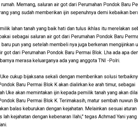
k rumah. Memang, saluran air got dari Perumahan Pondok Baru Pe
k orang yang sudah memberikan ijin sepenuhnya demi kebaikan be
ilik lahan tanah yang baik hati dan tulus ikhlas itu merelakan s
ipakai sebagai saluran air got dari Perumahan Pondok Baru Perma
k baru pun yang setelah membeli nya juga berkenan mengijinkan 
air got dari Perumahan Pondok Baru Permai Blok. Lha ada apa de
abarnya merasa keluarganya ada yang anggota TNI -Polri.
rah Uke cukup bijaksana sekali dengan memberikan solusi terbaikny
Pondok Baru Permai Blok K akan dialirkan ke arah timur, sebagai
h Uke akan memintakan ijin kepada pemilik tanah yang akan dilal
 Pondok Baru Permai Blok K. Terimakasih, matur sembah nuwun B
 akan balas keburukan dengan kejahatan. Melainkan sesuai aturan 
las lah kejahatan dengan kebenaran Ilahi," tegas Achmad Yani yan
ani.