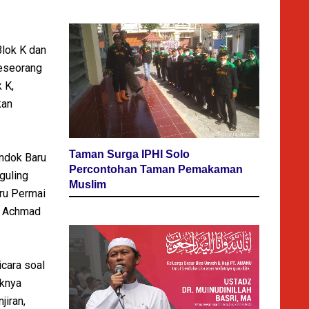
Blok K dan
seseorang
 K,
kan
Taman Surga IPHI Solo
ondok Baru
Percontohan Taman Pemakaman
guling
Muslim
ru Permai
ah Achmad
cara soal
iknya
iran,