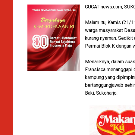
GUGAT news.com, SU
Malam itu, Kamis (21/11
warga masyarakat Desa G
kurang nyaman. Sediki
Permai Blok K dengan w
Menariknya, dalam suas
Fransisca menanggapi d
kampung yang dipimpinn
bertanggungjawab sehin
Baki, Sukoharjo.