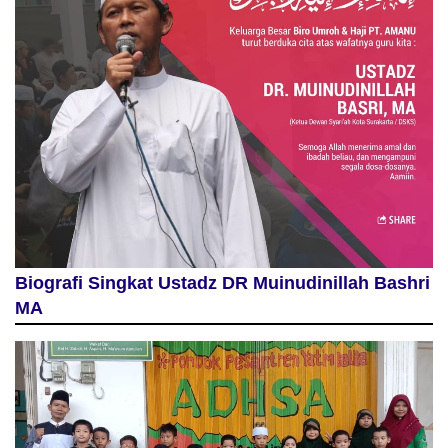
Biografi Singkat Ustadz DR Muinudinillah Bashri
MA