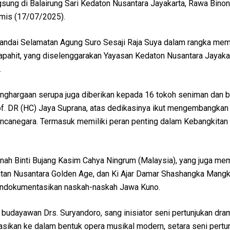
gsung di Balairung Sari Kedaton Nusantara Jayakarta, Rawa Bino
amis (17/07/2025).
nandai Selamatan Agung Suro Sesaji Raja Suya dalam rangka mem
apahit, yang diselenggarakan Yayasan Kedaton Nusantara Jayaka
.
penghargaan serupa juga diberikan kepada 16 tokoh seniman dan
rof. DR (HC) Jaya Suprana, atas dedikasinya ikut mengembangkan
ncanegara. Termasuk memiliki peran penting dalam Kebangkitan
nah Binti Bujang Kasim Cahya Ningrum (Malaysia), yang juga mem
tan Nusantara Golden Age, dan Ki Ajar Damar Shashangka Mangk
ndokumentasikan naskah-naskah Jawa Kuno.
 budayawan Drs. Suryandoro, sang inisiator seni pertunjukan dr
asikan ke dalam bentuk opera musikal modern, setara seni pertun