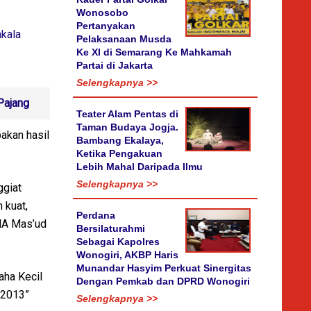
Wonosobo
Pertanyakan
akala
Pelaksanaan Musda
Ke XI di Semarang Ke Mahkamah
Partai di Jakarta
Selengkapnya >>
Pajang
Teater Alam Pentas di
Taman Budaya Jogja.
akan hasil
Bambang Ekalaya,
Ketika Pengakuan
Lebih Mahal Daripada Ilmu
Selengkapnya >>
ggiat
 kuat,
Perdana
PNA Mas’ud
Bersilaturahmi
Sebagai Kapolres
Wonogiri, AKBP Haris
Munandar Hasyim Perkuat Sinergitas
aha Kecil
Dengan Pemkab dan DPRD Wonogiri
 2013”
Selengkapnya >>