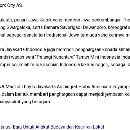
rk City AS.
Sulastri, penari Jawa klasik yang memberi jiwa perkembangan Th
g Swargaloka, serta Bathara Saverigadi Dewandoro, koreografe
nal sebagai penata tari tradisional Jawa termuda yang karirnya m
ra Jayakarta Indonesia juga memberi penghargaan kepada alma
ndiri wadah seni “Pelangi Nusantara” Taman Mini Indonesia Ind
mpin sejumlah misi kesenian Indonesia ke luar negeri, sebagai 
NA Mas’ud Thoyib Jayakarta Adiningrat Prabu Amilihur menyampa
a dalam bentuk memberi penghargaan dapat menjadi jembatan k
 masyarakat yang beragam.
inasi Baru Untuk Angkat Budaya dan Kearifan Lokal