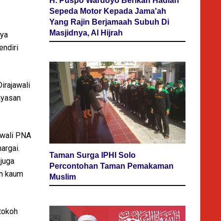
H. Puspo Wardoyo Berikan Hadiah
Sepeda Motor Kepada Jama'ah
Yang Rajin Berjamaah Subuh Di
Masjidnya, Al Hijrah
aya
endiri
irajawali
ayasan
awali PNA
argai.
Taman Surga IPHI Solo
 juga
Percontohan Taman Pemakaman
an kaum
Muslim
tokoh