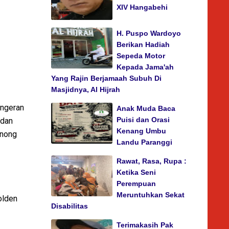
XIV Hangabehi
H. Puspo Wardoyo
Berikan Hadiah
Sepeda Motor
Kepada Jama'ah
Yang Rajin Berjamaah Subuh Di
Masjidnya, Al Hijrah
angeran
Anak Muda Baca
Puisi dan Orasi
 dan
Kenang Umbu
inong
Landu Paranggi
Rawat, Rasa, Rupa :
Ketika Seni
Perempuan
Meruntuhkan Sekat
olden
Disabilitas
Terimakasih Pak