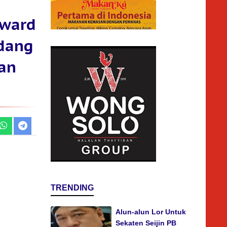
Award
idang
dan
TRENDING
Alun-alun Lor Untuk
Sekaten Seijin PB