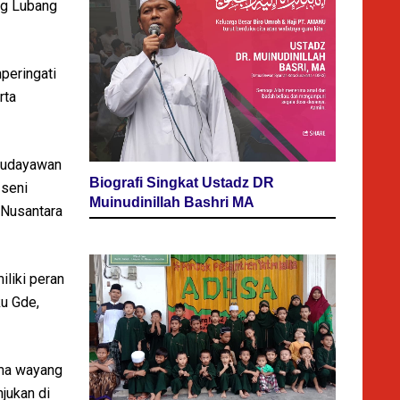
ng Lubang
peringati
rta
 budayawan
Biografi Singkat Ustadz DR
 seni
Muinudinillah Bashri MA
 Nusantara
iliki peran
u Gde,
ama wayang
jukan di