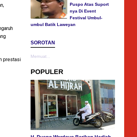
Puspo Atas Suport
n,
nya Di Event
Festival Umbul-
umbul Batik Laweyan
ngaruh
ang
SOROTAN
Memuat...
h prestasi
POPULER