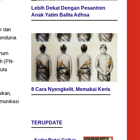
Lebih Dekat Dengan Pesantren
Anak Yatim Balita Adhsa
e
r dan
endunia.
rhum
ah (PN-
duta
8 Cara Nyengkelit, Memakai Keris
ikan,
omunikasi
TERUPDATE
Kader Partai Golkar