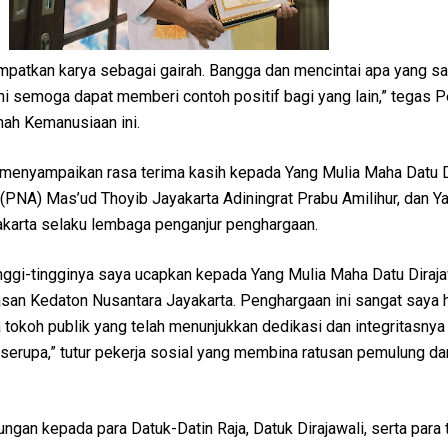
patkan karya sebagai gairah. Bangga dan mencintai apa yang s
ni semoga dapat memberi contoh positif bagi yang lain,” tegas P
ah Kemanusiaan ini.
 menyampaikan rasa terima kasih kepada Yang Mulia Maha Datu D
(PNA) Mas’ud Thoyib Jayakarta Adiningrat Prabu Amilihur, dan Y
karta selaku lembaga penganjur penghargaan.
inggi-tingginya saya ucapkan kepada Yang Mulia Maha Datu Diraj
san Kedaton Nusantara Jayakarta. Penghargaan ini sangat saya h
tokoh publik yang telah menunjukkan dedikasi dan integritasnya
erupa,” tutur pekerja sosial yang membina ratusan pemulung d
gan kepada para Datuk-Datin Raja, Datuk Dirajawali, serta para 