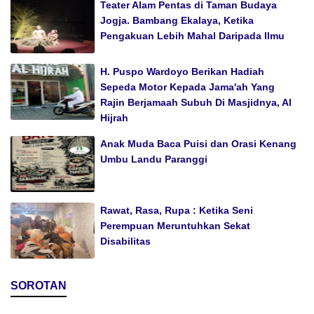
Teater Alam Pentas di Taman Budaya
Jogja. Bambang Ekalaya, Ketika
Pengakuan Lebih Mahal Daripada Ilmu
H. Puspo Wardoyo Berikan Hadiah
Sepeda Motor Kepada Jama'ah Yang
Rajin Berjamaah Subuh Di Masjidnya, Al
Hijrah
Anak Muda Baca Puisi dan Orasi Kenang
Umbu Landu Paranggi
Rawat, Rasa, Rupa : Ketika Seni
Perempuan Meruntuhkan Sekat
Disabilitas
SOROTAN