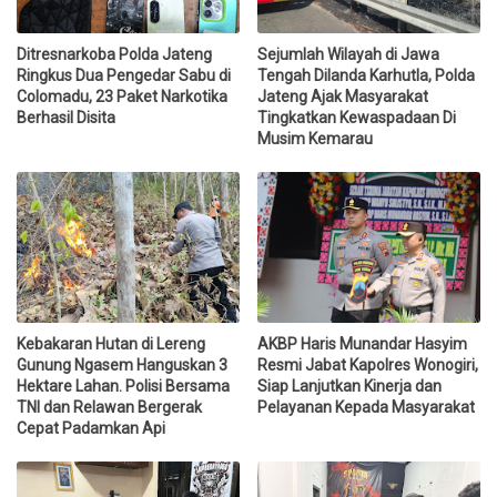
Ditresnarkoba Polda Jateng
Sejumlah Wilayah di Jawa
Ringkus Dua Pengedar Sabu di
Tengah Dilanda Karhutla, Polda
Colomadu, 23 Paket Narkotika
Jateng Ajak Masyarakat
Berhasil Disita
Tingkatkan Kewaspadaan Di
Musim Kemarau
Kebakaran Hutan di Lereng
AKBP Haris Munandar Hasyim
Gunung Ngasem Hanguskan 3
Resmi Jabat Kapolres Wonogiri,
Hektare Lahan. Polisi Bersama
Siap Lanjutkan Kinerja dan
TNI dan Relawan Bergerak
Pelayanan Kepada Masyarakat
Cepat Padamkan Api