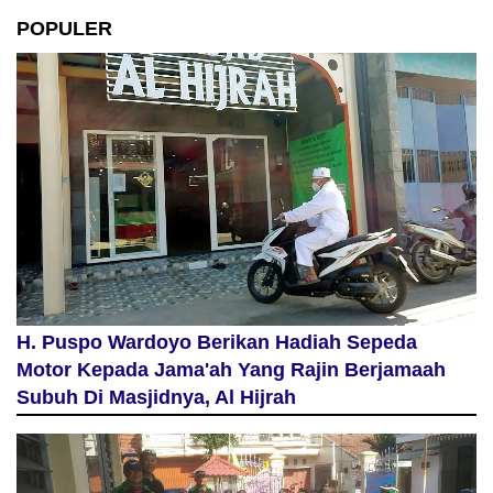
POPULER
H. Puspo Wardoyo Berikan Hadiah Sepeda
Motor Kepada Jama'ah Yang Rajin Berjamaah
Subuh Di Masjidnya, Al Hijrah