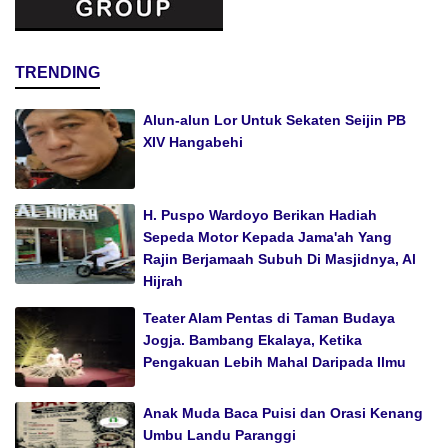
TRENDING
Alun-alun Lor Untuk Sekaten Seijin PB
XIV Hangabehi
H. Puspo Wardoyo Berikan Hadiah
Sepeda Motor Kepada Jama'ah Yang
Rajin Berjamaah Subuh Di Masjidnya, Al
Hijrah
Teater Alam Pentas di Taman Budaya
Jogja. Bambang Ekalaya, Ketika
Pengakuan Lebih Mahal Daripada Ilmu
Anak Muda Baca Puisi dan Orasi Kenang
Umbu Landu Paranggi