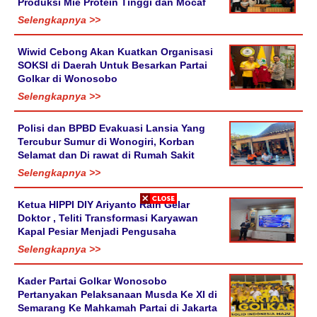
Produksi Mie Protein Tinggi dan Mocaf
Selengkapnya >>
Wiwid Cebong Akan Kuatkan Organisasi
SOKSI di Daerah Untuk Besarkan Partai
Golkar di Wonosobo
Selengkapnya >>
Polisi dan BPBD Evakuasi Lansia Yang
Tercubur Sumur di Wonogiri, Korban
Selamat dan Di rawat di Rumah Sakit
Selengkapnya >>
Ketua HIPPI DIY Ariyanto Raih Gelar
Doktor , Teliti Transformasi Karyawan
Kapal Pesiar Menjadi Pengusaha
Selengkapnya >>
Kader Partai Golkar Wonosobo
Pertanyakan Pelaksanaan Musda Ke XI di
Semarang Ke Mahkamah Partai di Jakarta