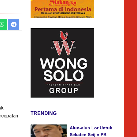
uk
TRENDING
rcepatan
Alun-alun Lor Untuk
Sekaten Seijin PB