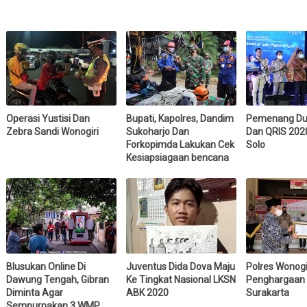
Operasi Yustisi Dan
Bupati, Kapolres, Dandim
Pemenang Du
Zebra Sandi Wonogiri
Sukoharjo Dan
Dan QRIS 202
Forkopimda Lakukan Cek
Solo
Kesiapsiagaan bencana
Blusukan Online Di
Juventus Dida Dova Maju
Polres Wonogi
Dawung Tengah, Gibran
Ke Tingkat Nasional LKSN
Penghargaan 
Diminta Agar
ABK 2020
Surakarta
Sempurnakan 3 WMP