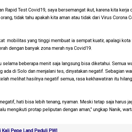
 Rapid Test Covid19, saya bersemangat ikut, karena kita kerja 
rang, tidak tahu apakah kita aman atau tidak dari Virus Corona C
gkat mobilitas yang tinggi membuat ia sempat kuatir, apalagi kota
erah dengan banyak zona merah nya Covid19.
gu selama beberapa menit saja langsung bisa diketahui. Semua w
g ada di Solo dan menjalani tes, dinyatakan negatif. Sebagian w
elah melihat hasilnya negatif semua, rasa kekhawatiran itu hilan
s negatif, hati bisa lebih tenang, nyaman. Meski tetap saja harus ja
alu mengikuti protap peliputan dengan aman," ungkap Nanik, war
 Kali Pepe Land Peduli PWI