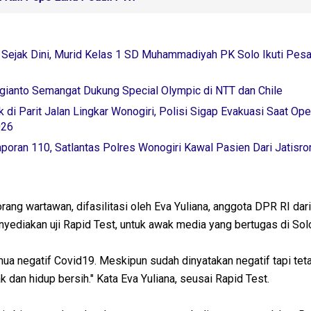
 Sejak Dini, Murid Kelas 1 SD Muhammadiyah PK Solo Ikuti Pesa
nto Semangat Dukung Special Olympic di NTT dan Chile
 di Parit Jalan Lingkar Wonogiri, Polisi Sigap Evakuasi Saat Ope
026
poran 110, Satlantas Polres Wonogiri Kawal Pasien Dari Jatisr
ang wartawan, difasilitasi oleh Eva Yuliana, anggota DPR RI dari
ediakan uji Rapid Test, untuk awak media yang bertugas di Sol
mua negatif Covid19. Meskipun sudah dinyatakan negatif tapi tet
ak dan hidup bersih." Kata Eva Yuliana, seusai Rapid Test.