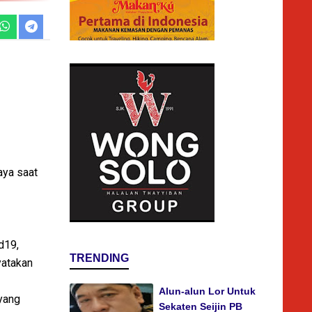
aya saat
d19,
TRENDING
yatakan
Alun-alun Lor Untuk
yang
Sekaten Seijin PB