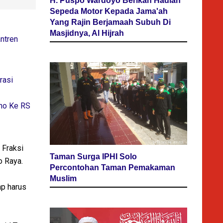
H. Puspo Wardoyo Berikan Hadiah
Sepeda Motor Kepada Jama'ah
Yang Rajin Berjamaah Subuh Di
Masjidnya, Al Hijrah
ntren
rasi
ono Ke RS
 Fraksi
Taman Surga IPHI Solo
o Raya.
Percontohan Taman Pemakaman
Muslim
ap harus