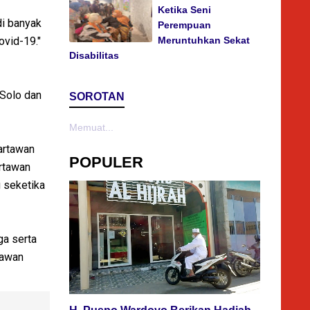
Ketika Seni
di banyak
Perempuan
Meruntuhkan Sekat
ovid-19."
Disabilitas
 Solo dan
SOROTAN
Memuat...
artawan
POPULER
artawan
g seketika
ga serta
tawan