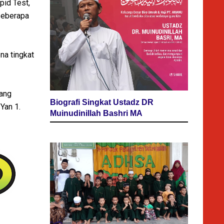
id Test,
 seberapa
na tingkat
yang
Biografi Singkat Ustadz DR
 Yan 1.
Muinudinillah Bashri MA