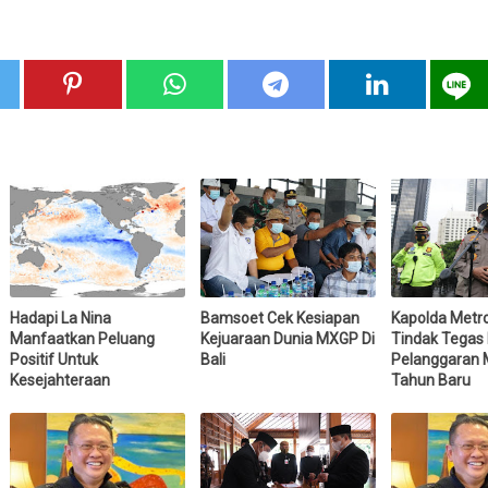
Hadapi La Nina
Bamsoet Cek Kesiapan
Kapolda Metr
Manfaatkan Peluang
Kejuaraan Dunia MXGP Di
Tindak Tegas
Positif Untuk
Bali
Pelanggaran
Kesejahteraan
Tahun Baru