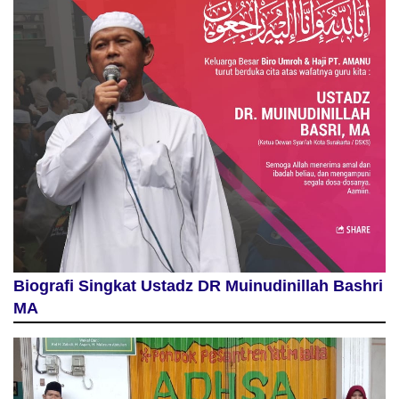
Biografi Singkat Ustadz DR Muinudinillah Bashri
MA