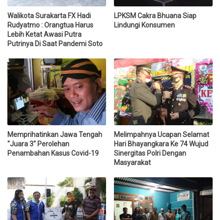
Walikota Surakarta FX Hadi
LPKSM Cakra Bhuana Siap
Rudyatmo : Orangtua Harus
Lindungi Konsumen
Lebih Ketat Awasi Putra
Putrinya Di Saat Pandemi Soto
Memprihatinkan Jawa Tengah
Melimpahnya Ucapan Selamat
"Juara 3" Perolehan
Hari Bhayangkara Ke 74 Wujud
Penambahan Kasus Covid-19
Sinergitas Polri Dengan
Masyarakat