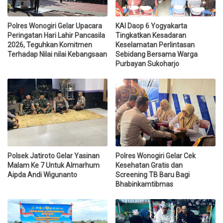
Polres Wonogiri Gelar Upacara
KAI Daop 6 Yogyakarta
Peringatan Hari Lahir Pancasila
Tingkatkan Kesadaran
2026, Teguhkan Komitmen
Keselamatan Perlintasan
Terhadap Nilai nilai Kebangsaan
Sebidang Bersama Warga
Purbayan Sukoharjo
Polsek Jatiroto Gelar Yasinan
Polres Wonogiri Gelar Cek
Malam Ke 7 Untuk Almarhum
Kesehatan Gratis dan
Aipda Andi Wigunanto
Screening TB Baru Bagi
Bhabinkamtibmas