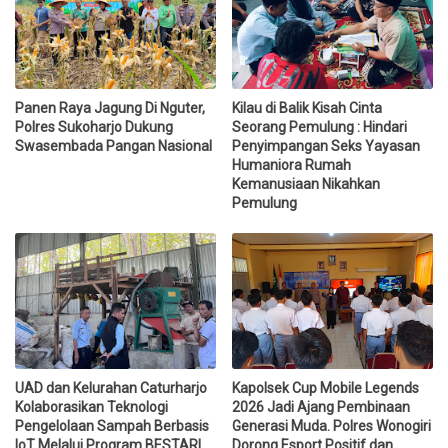
Panen Raya Jagung Di Nguter,
Kilau di Balik Kisah Cinta
Polres Sukoharjo Dukung
Seorang Pemulung : Hindari
Swasembada Pangan Nasional
Penyimpangan Seks Yayasan
Humaniora Rumah
Kemanusiaan Nikahkan
Pemulung
UAD dan Kelurahan Caturharjo
Kapolsek Cup Mobile Legends
Kolaborasikan Teknologi
2026 Jadi Ajang Pembinaan
Pengelolaan Sampah Berbasis
Generasi Muda. Polres Wonogiri
IoT Melalui Program BESTARI
Dorong Esport Positif dan