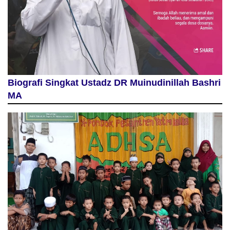
Biografi Singkat Ustadz DR Muinudinillah Bashri
MA