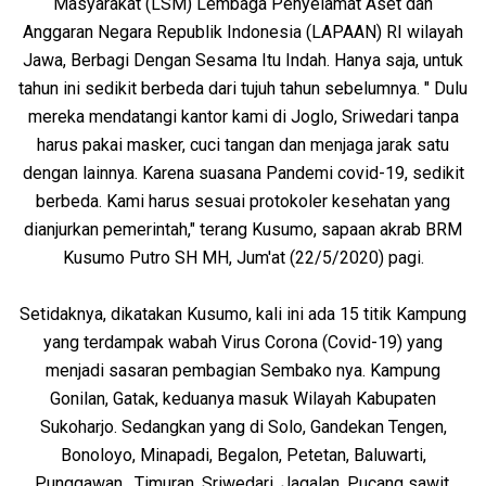
Masyarakat (LSM) Lembaga Penyelamat Aset dan
Anggaran Negara Republik Indonesia (LAPAAN) RI wilayah
Jawa, Berbagi Dengan Sesama Itu Indah. Hanya saja, untuk
tahun ini sedikit berbeda dari tujuh tahun sebelumnya. " Dulu
mereka mendatangi kantor kami di Joglo, Sriwedari tanpa
harus pakai masker, cuci tangan dan menjaga jarak satu
dengan lainnya. Karena suasana Pandemi covid-19, sedikit
berbeda. Kami harus sesuai protokoler kesehatan yang
dianjurkan pemerintah," terang Kusumo, sapaan akrab BRM
Kusumo Putro SH MH, Jum'at (22/5/2020) pagi.
Setidaknya, dikatakan Kusumo, kali ini ada 15 titik Kampung
yang terdampak wabah Virus Corona (Covid-19) yang
menjadi sasaran pembagian Sembako nya. Kampung
Gonilan, Gatak, keduanya masuk Wilayah Kabupaten
Sukoharjo. Sedangkan yang di Solo, Gandekan Tengen,
Bonoloyo, Minapadi, Begalon, Petetan, Baluwarti,
Punggawan, Timuran, Sriwedari, Jagalan, Pucang sawit,