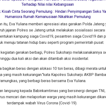
Terhadap Nilai nilai Kebangsaan
lik Kisah Cinta Seorang Pemulung : Hindari Penyimpangan Seks Y
Humaniora Rumah Kemanusiaan Nikahkan Pemulung
 itu, Eva Yuliana memberi apresiasi atas gerakan Polda Jateng
uh jajaran Polres se Jateng untuk melakukan sosialisasi secara 
entukan kampung siaga Covid19, pesantren siaga Covid19 dan p
uk menuju tatanan hidup baru seperti program pemerintah pusat.
kegiatan gerakan berbagi, Polres Sukoharjo melaksanakannya se
inggu dua kali aksi dan akan ditambah aksi insidental.
ta bagikan beras dengan alokasi 10 ton beras, dibagi merata untu
rga yang masih kekurangan."kata Kapolres Sukoharjo AKBP Bamb
amungkas, yang berbagi beras bersama Eva Yuliana.
n langsung kepada Babinkamtimas yang bersinergi dengan TNI, 
terus mencari dan melaporkan warga yang masih kekurangan dika
terdampak wabah Virus Corona (Covid-19).