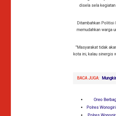
disela sela kegiata
Ditambahkan Politisi 
memudahkan warga unt
"Masyarakat tidak akan
kota ini, kalau sinergi
BACA JUGA:
Mungkin
Oreo Berbag
Polres Wonogiri
Polres Wonogiri