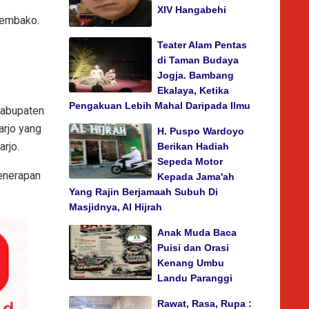
XIV Hangabehi
Sembako.
Teater Alam Pentas
di Taman Budaya
Jogja. Bambang
Ekalaya, Ketika
Pengakuan Lebih Mahal Daripada Ilmu
Kabupaten
arjo yang
H. Puspo Wardoyo
rjo.
Berikan Hadiah
Sepeda Motor
enerapan
Kepada Jama'ah
Yang Rajin Berjamaah Subuh Di
Masjidnya, Al Hijrah
Anak Muda Baca
Puisi dan Orasi
Kenang Umbu
Landu Paranggi
Rawat, Rasa, Rupa :