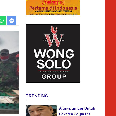
TRENDING
Alun-alun Lor Untuk
Sekaten Seijin PB