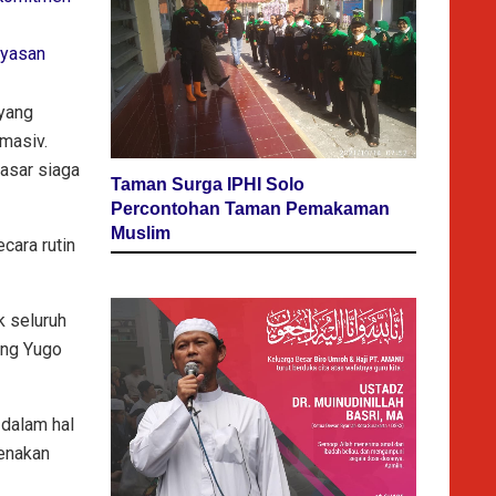
ayasan
 yang
masiv.
asar siaga
Taman Surga IPHI Solo
Percontohan Taman Pemakaman
Muslim
cara rutin
k seluruh
ang Yugo
dalam hal
renakan