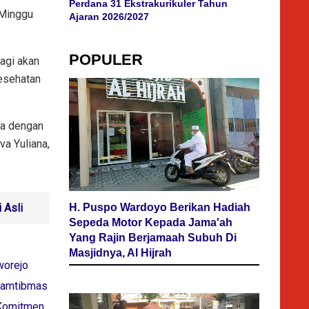
Perdana 31 Ekstrakurikuler Tahun
 Minggu
Ajaran 2026/2027
POPULER
lagi akan
esehatan
da dengan
va Yuliana,
 Asli
H. Puspo Wardoyo Berikan Hadiah
Sepeda Motor Kepada Jama'ah
Yang Rajin Berjamaah Subuh Di
Masjidnya, Al Hijrah
worejo
nkamtibmas
 Komitmen