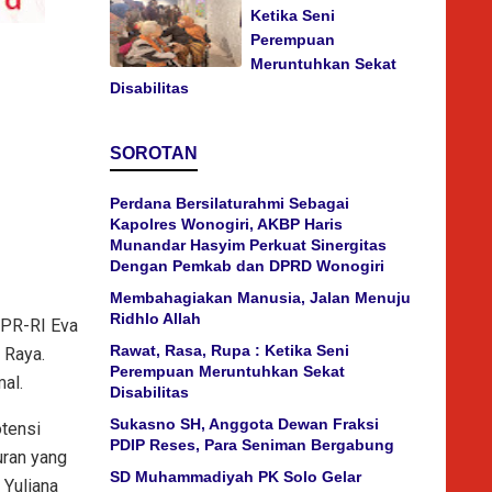
Ketika Seni
Perempuan
Meruntuhkan Sekat
Disabilitas
SOROTAN
Perdana Bersilaturahmi Sebagai
Kapolres Wonogiri, AKBP Haris
Munandar Hasyim Perkuat Sinergitas
Dengan Pemkab dan DPRD Wonogiri
Membahagiakan Manusia, Jalan Menuju
Ridhlo Allah
DPR-RI Eva
Rawat, Rasa, Rupa : Ketika Seni
 Raya.
Perempuan Meruntuhkan Sekat
al.
Disabilitas
Sukasno SH, Anggota Dewan Fraksi
otensi
PDIP Reses, Para Seniman Bergabung
uran yang
SD Muhammadiyah PK Solo Gelar
 Yuliana