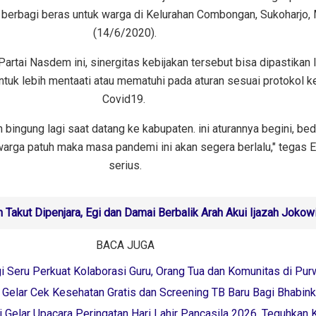
n berbagi beras untuk warga di Kelurahan Combongan, Sukoharjo,
(14/6/2020).
Partai Nasdem ini, sinergitas kebijakan tersebut bisa dipastikan 
uk lebih mentaati atau mematuhi pada aturan sesuai protokol k
Covid19.
 bingung lagi saat datang ke kabupaten. ini aturannya begini, be
s warga patuh maka masa pandemi ini akan segera berlalu," tegas E
serius.
 Takut Dipenjara, Egi dan Damai Berbalik Arah Akui Ijazah Jokowi
BACA JUGA
i Seru Perkuat Kolaborasi Guru, Orang Tua dan Komunitas di Pur
 Gelar Cek Kesehatan Gratis dan Screening TB Baru Bagi Bhabi
 Gelar Upacara Peringatan Hari Lahir Pancasila 2026, Teguhkan