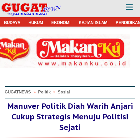
BUDAYA
HUKUM
EKONOMI
KAJIAN ISLAM
PENDIDIKA
GUGATNEWS
»
Politik
»
Sosial
Manuver Politik Diah Warih Anjari
Cukup Strategis Menuju Politisi
Sejati