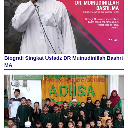
Biografi Singkat Ustadz DR Muinudinillah Bashri
MA