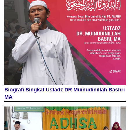
Biografi Singkat Ustadz DR Muinudinillah Bashri
MA