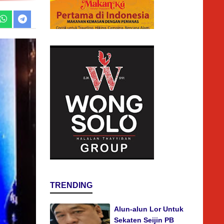
TRENDING
Alun-alun Lor Untuk
Sekaten Seijin PB