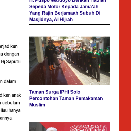
H. Puspo Wardoyo Berikan Hadiah
Sepeda Motor Kepada Jama'ah
Yang Rajin Berjamaah Subuh Di
Masjidnya, Al Hijrah
enjadikan
ia dengan
 Hj Saputri
an dalam
Taman Surga IPHI Solo
dikan anak
Percontohan Taman Pemakaman
ya sebelum
Muslim
liau hanya
kannya.