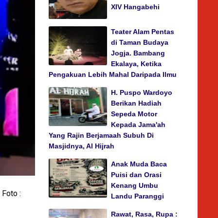
XIV Hangabehi
Teater Alam Pentas
di Taman Budaya
Jogja. Bambang
Ekalaya, Ketika
Pengakuan Lebih Mahal Daripada Ilmu
H. Puspo Wardoyo
Berikan Hadiah
Sepeda Motor
Kepada Jama'ah
Yang Rajin Berjamaah Subuh Di
Masjidnya, Al Hijrah
Anak Muda Baca
Puisi dan Orasi
Kenang Umbu
 Foto :
Landu Paranggi
Rawat, Rasa, Rupa :