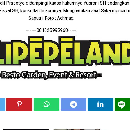
 Adil Prasetyo didampingi kuasa hukumnya Yusroni SH sedangkan 
aisyal SH, konsultan hukumnya. Mengharukan saat Saka mencium
Saputri. Foto : Achmad.
------081325995968-----