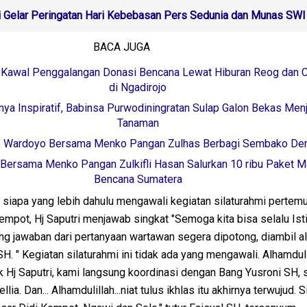
i Gelar Peringatan Hari Kebebasan Pers Sedunia dan Munas SW
BACA JUGA
 Kawal Penggalangan Donasi Bencana Lewat Hiburan Reog dan 
di Ngadirojo
inya Inspiratif, Babinsa Purwodiningratan Sulap Galon Bekas Men
Tanaman
 Wardoyo Bersama Menko Pangan Zulhas Berbagi Sembako Den
ersama Menko Pangan Zulkifli Hasan Salurkan 10 ribu Paket 
Bencana Sumatera
siapa yang lebih dahulu mengawali kegiatan silaturahmi pertem
empot, Hj Saputri menjawab singkat "Semoga kita bisa selalu Is
ung jawaban dari pertanyaan wartawan segera dipotong, diambil al
H. " Kegiatan silaturahmi ini tidak ada yang mengawali. Alhamdulil
k Hj Saputri, kami langsung koordinasi dengan Bang Yusroni SH, 
a. Dan... Alhamdulillah...niat tulus ikhlas itu akhirnya terwujud. S