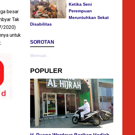
Ketika Seni
Perempuan
rga besar
Meruntuhkan Sekat
mbyar Tak
Disabilitas
/7/2020)
nnya untuk
SOROTAN
.
Memuat...
POPULER