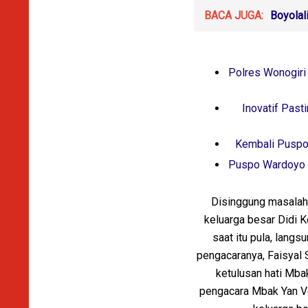
BACA JUGA:
Boyolal
Polres Wonogiri
Inovatif Past
Kembali Puspo
Puspo Wardoyo B
Disinggung masalah 
keluarga besar Didi K
saat itu pula, langs
pengacaranya, Faisyal S
ketulusan hati Mba
pengacara Mbak Yan Velli