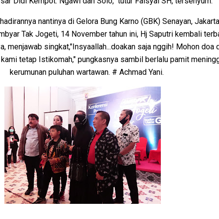
sar Didi Kempot. Ngawi dan Solo," tutur Faisyal SH, tersenyum.
hadirannya nantinya di Gelora Bung Karno (GBK) Senayan, Jakarta
yar Tak Jogeti, 14 November tahun ini, Hj Saputri kembali terb
, menjawab singkat,"Insyaallah...doakan saja nggih! Mohon doa d
kami tetap Istikomah," pungkasnya sambil berlalu pamit mening
kerumunan puluhan wartawan. # Achmad Yani.