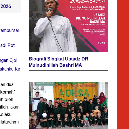
I 2026
Campursari
jadi Pot
Biografi Singkat Ustadz DR
gan Ojol
Muinudinillah Bashri MA
Makanku Ke
uan dua
tikomah,"
ih oleh
lah...akan
selaku
ilaturahmi