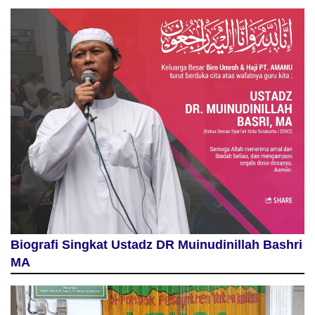
Biografi Singkat Ustadz DR Muinudinillah Bashri
MA