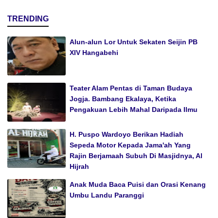
TRENDING
Alun-alun Lor Untuk Sekaten Seijin PB
XIV Hangabehi
Teater Alam Pentas di Taman Budaya
Jogja. Bambang Ekalaya, Ketika
Pengakuan Lebih Mahal Daripada Ilmu
H. Puspo Wardoyo Berikan Hadiah
Sepeda Motor Kepada Jama'ah Yang
Rajin Berjamaah Subuh Di Masjidnya, Al
Hijrah
Anak Muda Baca Puisi dan Orasi Kenang
Umbu Landu Paranggi