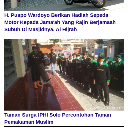
H. Puspo Wardoyo Berikan Hadiah Sepeda
Motor Kepada Jama'ah Yang Rajin Berjamaah
Subuh Di Masjidnya, Al Hijrah
Taman Surga IPHI Solo Percontohan Taman
Pemakaman Muslim