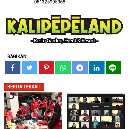
------081325995968-------
BAGIKAN:
BERITA TERKAIT