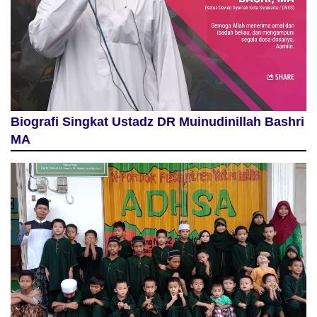
Biografi Singkat Ustadz DR Muinudinillah Bashri
MA