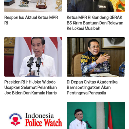
Respon Isu Aktual Ketua MPR
Ketua MPR RI Gandeng GERAK
RI
BS Kirim Bantuan Dan Relawan
Ke Lokasi Musibah
Presiden RI Ir H Joko Widodo
Di Depan Civitas Akademika
Ucapkan Selamat Pelantikan
Bamsoet Ingatkan Akan
Joe Biden Dan Kamala Harris
Pentingnya Pancasila