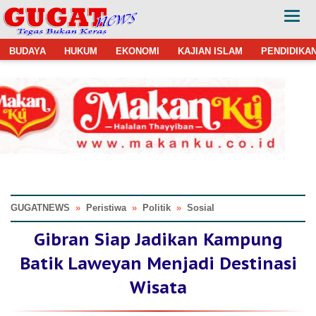
BUDAYA
HUKUM
EKONOMI
KAJIAN ISLAM
PENDIDIKA
GUGATNEWS
»
Peristiwa
»
Politik
»
Sosial
Gibran Siap Jadikan Kampung
Batik Laweyan Menjadi Destinasi
Wisata