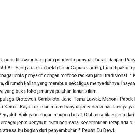
perlu khawatir bagi para penderita penyakit berat ataupun Peny
A LALI yang ada di sebelah timur Gapura Gading, bisa dipakai ru
agai jenis penyakit dengan metode racikan jamu tradisional. " 
ya, di rumah kalian yang merebus sekaligus menyeduhnya. Insyaa
i yang buka toko jamunya puluhan tahun silam.
laga, Brotowali, Sambiloto, Jahe, Temu Lawak, Mahoni, Pasak 
yu Semut, Kayu Legi dan masih banyak jenis dedaunan lainnya ya
nyakit. Baik yang ringan maupun berat. Olahan racikan jamu dar
rbagai jenis penyakit. "Kita berusaha, kesembuhan tetap ada di
aga stress itu bagian dari penyembuhan!" Pesan Bu Dewi.