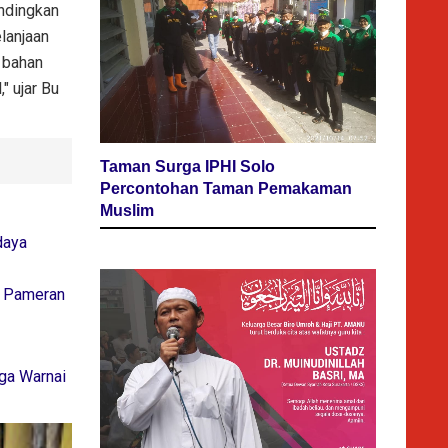
ndingkan
lanjaan
n bahan
" ujar Bu
Taman Surga IPHI Solo
Percontohan Taman Pemakaman
Muslim
daya
i Pameran
ga Warnai