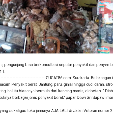
ini, pengunjung bisa berkonsultasi seputar penyakit dan penyem
n 1.
---------------------------------GUGAT86.com. Surakarta. Belakangan 
cam Penyakit berat. Jantung, paru, ginjal hingga cuci darah, stro
ing, hal itu biasanya bermula dari kencing manis, diabetes. " Dia
uknya berbagai jenis penyakit berat," papar Dewi Sri Sapawi me
ng sekaligus toko jamunya AJA LALI di Jalan Veteran nomor 2