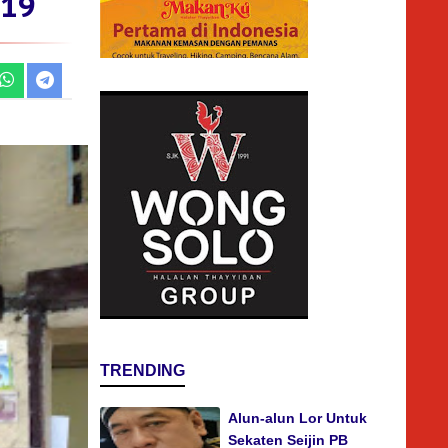
-19
TRENDING
Alun-alun Lor Untuk
Sekaten Seijin PB