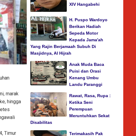
XIV Hangabehi
H. Puspo Wardoyo
Berikan Hadiah
Sepeda Motor
Kepada Jama'ah
Yang Rajin Berjamaah Subuh Di
Masjidnya, Al Hijrah
Anak Muda Baca
Puisi dan Orasi
buhan
Kenang Umbu
Landu Paranggi
ini, marak
Rawat, Rasa, Rupa :
ke, hingga
Ketika Seni
betes
Perempuan
Meruntuhkan Sekat
ngawali
Disabilitas
4, Timur
Terimakasih Pak