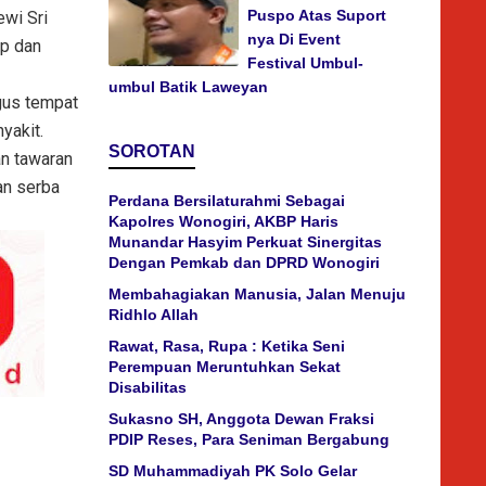
Puspo Atas Suport
ewi Sri
nya Di Event
up dan
Festival Umbul-
umbul Batik Laweyan
gus tempat
yakit.
SOROTAN
an tawaran
an serba
Perdana Bersilaturahmi Sebagai
Kapolres Wonogiri, AKBP Haris
Munandar Hasyim Perkuat Sinergitas
Dengan Pemkab dan DPRD Wonogiri
Membahagiakan Manusia, Jalan Menuju
Ridhlo Allah
Rawat, Rasa, Rupa : Ketika Seni
Perempuan Meruntuhkan Sekat
Disabilitas
Sukasno SH, Anggota Dewan Fraksi
PDIP Reses, Para Seniman Bergabung
SD Muhammadiyah PK Solo Gelar