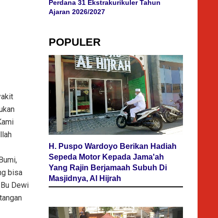
Perdana 31 Ekstrakurikuler Tahun
Ajaran 2026/2027
POPULER
akit
jukan
Kami
llah
H. Puspo Wardoyo Berikan Hadiah
Sepeda Motor Kepada Jama'ah
Bumi,
Yang Rajin Berjamaah Subuh Di
ng bisa
Masjidnya, Al Hijrah
i Bu Dewi
 tangan