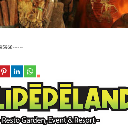
68------