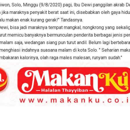
iwon, Solo, Minggu (9/8/2020) pagi, Ibu Dewi panggilan akrab D
ika maraknya penyakit berat saat ini, disebabkan oleh gaya hid
alu makan enak kurang gerak!" Tandasnya.
Dewi, bisa jadi maraknya tempat mangkal, nongkrong yang sekali
urut memicu banyaknya bermunculan penderita berbagai jenis pen
alam saja, wedangan siang pun turut andil. Belum lagi bertebar
 menghiasi indahnya suasana malam di kota Solo. " Seharian mak
mbakaran kalorinya, olah raga males malesan, runyam sudah."