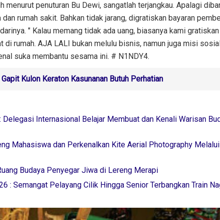
enurut penuturan Bu Dewi, sangatlah terjangkau. Apalagi diba
 dan rumah sakit. Bahkan tidak jarang, digratiskan bayaran pembe
l darinya. " Kalau memang tidak ada uang, biasanya kami gratiska
t di rumah. AJA LALI bukan melulu bisnis, namun juga misi sosial,
nal suka membantu sesama ini. # N1NDY4.
Gapit Kulon Keraton Kasunanan Butuh Perhatian
 Delegasi Internasional Belajar Membuat dan Kenali Warisan Bu
ng Mahasiswa dan Perkenalkan Kite Aerial Photography Melalu
Ruang Budaya Penyegar Jiwa di Lereng Merapi
6 : Semangat Pelayang Cilik Hingga Senior Terbangkan Train Na