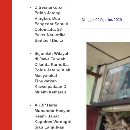
Ditresnarkoba
Polda Jateng
Ringkus Dua
Minggu, 09 Agustus 2020
Pengedar Sabu di
Colomadu, 23
Paket Narkotika
Berhasil Disita
Sejumlah Wilayah
di Jawa Tengah
Dilanda Karhutla,
Polda Jateng Ajak
Masyarakat
Tingkatkan
Kewaspadaan Di
Musim Kemarau
AKBP Haris
Munandar Hasyim
Resmi Jabat
Kapolres Wonogiri,
Siap Lanjutkan