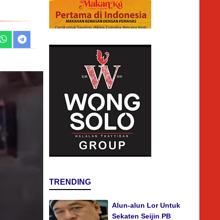
TRENDING
Alun-alun Lor Untuk
Sekaten Seijin PB