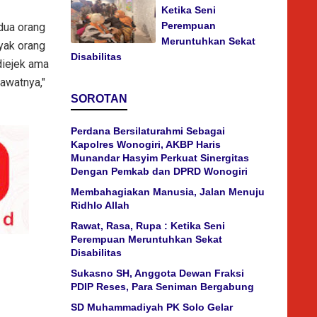
Ketika Seni
Perempuan
dua orang
Meruntuhkan Sekat
yak orang
Disabilitas
diejek ama
awatnya,"
SOROTAN
Perdana Bersilaturahmi Sebagai
Kapolres Wonogiri, AKBP Haris
Munandar Hasyim Perkuat Sinergitas
Dengan Pemkab dan DPRD Wonogiri
Membahagiakan Manusia, Jalan Menuju
Ridhlo Allah
Rawat, Rasa, Rupa : Ketika Seni
Perempuan Meruntuhkan Sekat
Disabilitas
Sukasno SH, Anggota Dewan Fraksi
PDIP Reses, Para Seniman Bergabung
SD Muhammadiyah PK Solo Gelar