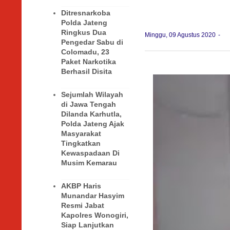
Ditresnarkoba
Polda Jateng
Ringkus Dua
Minggu, 09 Agustus 2020
Pengedar Sabu di
Colomadu, 23
Paket Narkotika
Berhasil Disita
Sejumlah Wilayah
di Jawa Tengah
Dilanda Karhutla,
Polda Jateng Ajak
Masyarakat
Tingkatkan
Kewaspadaan Di
Musim Kemarau
AKBP Haris
Munandar Hasyim
Resmi Jabat
Kapolres Wonogiri,
Siap Lanjutkan