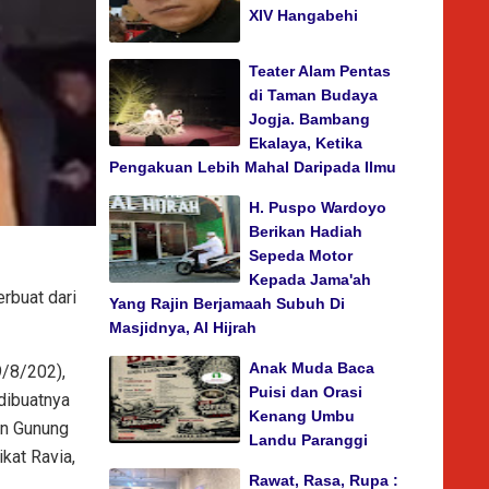
XIV Hangabehi
Teater Alam Pentas
di Taman Budaya
Jogja. Bambang
Ekalaya, Ketika
Pengakuan Lebih Mahal Daripada Ilmu
H. Puspo Wardoyo
Berikan Hadiah
Sepeda Motor
Kepada Jama'ah
erbuat dari
Yang Rajin Berjamaah Subuh Di
Masjidnya, Al Hijrah
Anak Muda Baca
9/8/202),
Puisi dan Orasi
dibuatnya
Kenang Umbu
an Gunung
Landu Paranggi
kat Ravia,
Rawat, Rasa, Rupa :