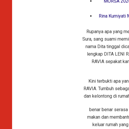
MORSA 2026 
Rina Kurniyati
Rupanya apa yang menj
Sura, sang suami memin
nama Dita tinggal di
lengkap DITA LENI RA
RAVIA sepakat kami 
Kini terbukti apa y
RAVIA. Tumbuh sebagai 
dan kelontong di rumah
benar benar serasa b
makan dan membantu k
keluar rumah yang 