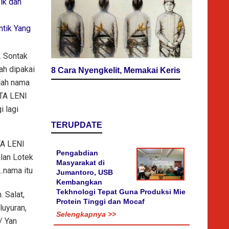
ik dan
ntik Yang
. Sontak
ah dipakai
8 Cara Nyengkelit, Memakai Keris
lah nama
ITA LENI
i lagi
TERUPDATE
TA LENI
Pengabdian
alan Lotek
Masyarakat di
.nama itu
Jumantoro, USB
Kembangkan
Tekhnologi Tepat Guna Produksi Mie
 Salat,
Protein Tinggi dan Mocaf
luyuran,
Selengkapnya >>
/ Yan