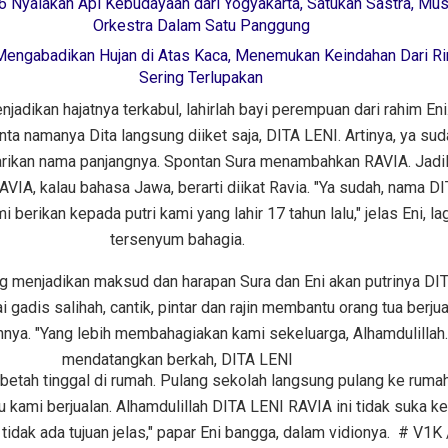
Nyalakan Api Kebudayaan dari Yogyakarta, Satukan Sastra, Mus
Orkestra Dalam Satu Panggung
 Mengabadikan Hujan di Atas Kaca, Menemukan Keindahan Dari Ri
Sering Terlupakan
adikan hajatnya terkabul, lahirlah bayi perempuan dari rahim Eni
ta namanya Dita langsung diiket saja, DITA LENI. Artinya, ya sud
carikan nama panjangnya. Spontan Sura menambahkan RAVIA. Jadi
VIA, kalau bahasa Jawa, berarti diikat Ravia. "Ya sudah, nama D
berikan kepada putri kami yang lahir 17 tahun lalu," jelas Eni, lag
tersenyum bahagia.
ang menjadikan maksud dan harapan Sura dan Eni akan putrinya DI
gadis salihah, cantik, pintar dan rajin membantu orang tua berju
nya. "Yang lebih membahagiakan kami sekeluarga, Alhamdulillah..
mendatangkan berkah, DITA LENI
etah tinggal di rumah. Pulang sekolah langsung pulang ke rumah.
ami berjualan. Alhamdulillah DITA LENI RAVIA ini tidak suka ke
tidak ada tujuan jelas," papar Eni bangga, dalam vidionya. # V1K 