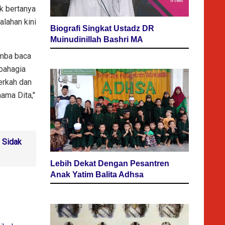
k bertanya
alahan kini
Biografi Singkat Ustadz DR
Muinudinillah Bashri MA
omba baca
bahagia
erkah dan
nama Dita,"
 Sidak
Lebih Dekat Dengan Pesantren
Anak Yatim Balita Adhsa