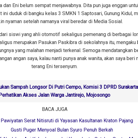
a dan Eni belum sempat menjawabnya. Dita pun juga enggan untu
aat ini duduk di bangku kelas 3 SMKN 1 Saptosari, Gunung Kidul, m
n nyaman setelah namanya viral beredar di Media Sosial.
u dari siswi yang ahli otomotif sekaligus pemenang di berbagai l
aligus merupakan Pasukan Paskibra di sekolahnya itu, mengaku 
lungnya yang malahan menjadi terkenal. Semoga mendatangkan b
 angan angan saya, kalau nanti punya anak wanita, akan saya beri 
terang Eni tersenyum.
kan Sampsh Longsor Di Putri Cempo, Komisi 3 DPRD Surakarta
Perhatikan Akses Jalan Warga Jantirejo, Mojosongo
BACA JUGA
Pawiyatan Serat Nitisruti di Yayasan Kasultanan Kraton Pajang
Gusti Puger Menyoal Bulan Syuro Penuh Berkah