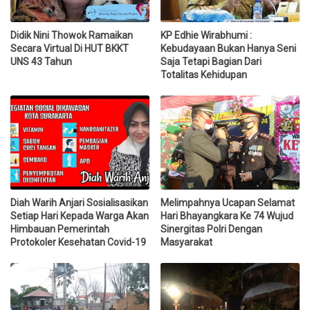
Didik Nini Thowok Ramaikan
KP Edhie Wirabhumi :
Secara Virtual Di HUT BKKT
Kebudayaan Bukan Hanya Seni
UNS 43 Tahun
Saja Tetapi Bagian Dari
Totalitas Kehidupan
Diah Warih Anjari Sosialisasikan
Melimpahnya Ucapan Selamat
Setiap Hari Kepada Warga Akan
Hari Bhayangkara Ke 74 Wujud
Himbauan Pemerintah
Sinergitas Polri Dengan
Protokoler Kesehatan Covid-19
Masyarakat