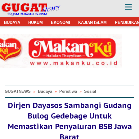
BUDAYA
HUKUM
EKONOMI
KAJIAN ISLAM
PENDIDIKA
GUGATNEWS
»
Budaya
»
Peristiwa
»
Sosial
Dirjen Dayasos Sambangi Gudang
Bulog Gedebage Untuk
Memastikan Penyaluran BSB Jawa
Barat