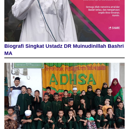
Biografi Singkat Ustadz DR Muinudinillah Bashri
MA