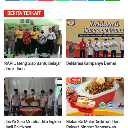
BERITA TERKAIT
RAPI Jateng Siap Bantu Belajar
Deklarasi Kampanye Damai
Jarak Jauh
Jos Wi Siap Mundur Jika Ingkari
MakanKu Mulai Dinikmati Dari
Janji Politiknya
Rakyat, Ningrat Bangsawan