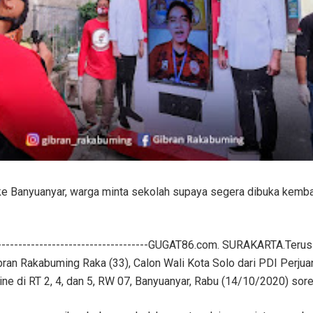
 ke Banyuanyar, warga minta sekolah supaya segera dibuka kembal
---------------------------------------GUGAT86.com. SURAKARTA.Ter
bran Rakabuming Raka (33), Calon Wali Kota Solo dari PDI Perju
ne di RT 2, 4, dan 5, RW 07, Banyuanyar, Rabu (14/10/2020) sor