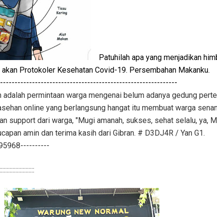
Patuhilah apa yang menjadikan hi
 akan Protokoler Kesehatan Covid-19. Persembahan Makanku.
-------------------------------------------------------------
ran adalah permintaan warga mengenai belum adanya gedung per
rasehan online yang berlangsung hangat itu membuat warga senan
n support dari warga, "Mugi amanah, sukses, sehat selalu, ya, M
 ucapan amin dan terima kasih dari Gibran. # D3DJ4R / Yan G1.
68----------
:::::::::::::::::::::::::