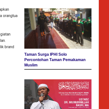
rapkan
ta orangtua
giatan
lan.
lik brand
Taman Surga IPHI Solo
Percontohan Taman Pemakaman
Muslim