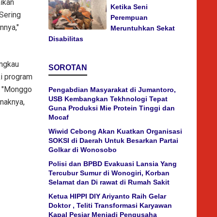
ikan
Ketika Seni
Sering
Perempuan
nnya,"
Meruntuhkan Sekat
Disabilitas
angkau
SOROTAN
ki program
n, "Monggo
Pengabdian Masyarakat di Jumantoro,
USB Kembangkan Tekhnologi Tepat
anaknya,
Guna Produksi Mie Protein Tinggi dan
Mocaf
Wiwid Cebong Akan Kuatkan Organisasi
SOKSI di Daerah Untuk Besarkan Partai
Golkar di Wonosobo
Polisi dan BPBD Evakuasi Lansia Yang
Tercubur Sumur di Wonogiri, Korban
Selamat dan Di rawat di Rumah Sakit
Ketua HIPPI DIY Ariyanto Raih Gelar
Doktor , Teliti Transformasi Karyawan
Kapal Pesiar Menjadi Pengusaha