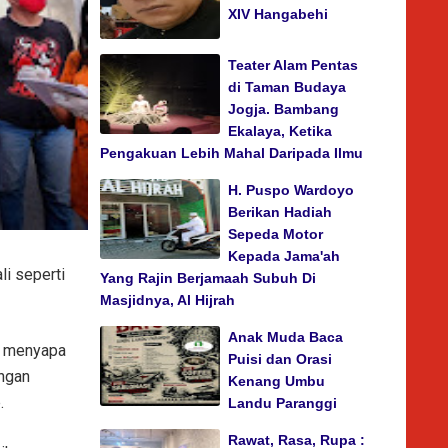
XIV Hangabehi
Teater Alam Pentas
di Taman Budaya
Jogja. Bambang
Ekalaya, Ketika
Pengakuan Lebih Mahal Daripada Ilmu
H. Puspo Wardoyo
Berikan Hadiah
Sepeda Motor
Kepada Jama'ah
i seperti
Yang Rajin Berjamaah Subuh Di
Masjidnya, Al Hijrah
Anak Muda Baca
us menyapa
Puisi dan Orasi
angan
Kenang Umbu
e.
Landu Paranggi
Rawat, Rasa, Rupa :