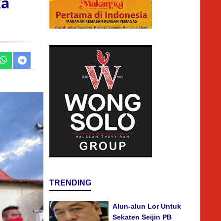
ka
TRENDING
Alun-alun Lor Untuk
Sekaten Seijin PB