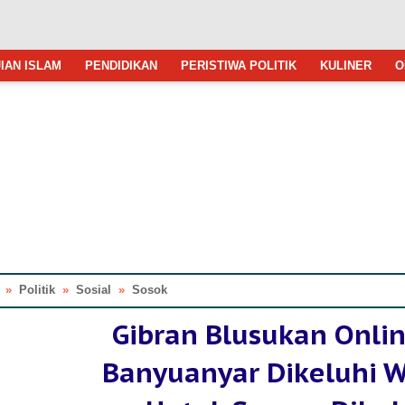
IAN ISLAM
PENDIDIKAN
PERISTIWA POLITIK
KULINER
O
»
Politik
»
Sosial
»
Sosok
Gibran Blusukan Onlin
Banyuanyar Dikeluhi 